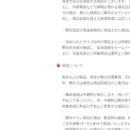
発送予定日が遅延する場合がございます。
もし、印刷事故などで納期が遅れる場合は直
その場合、新たに納期をご案内させていた
但し、商品金額を超える損害賠償には応じ
・弊社指定の発送納期内に発送された商品
・決められたサイズ以外の商品または特殊後
弊社担当者が確認し、追加金額をホームペ
また、別途見積もり対象商品は通常より製
発送について
製作および検品、発送の際の交通事情、天
尚、弊社では確実な商品到着日のご案内は
・離島地域は中継料が発生します。特にチラ
予めご了承ください。尚、中継料は弊社取
対象地域と料金が予告なく変更する場合が
・弊社チラシ商品の場合、配送時の破損、
ご注文枚数+3～5％余分で発送いたします
（材質限定チラシの場合はご注文枚数より