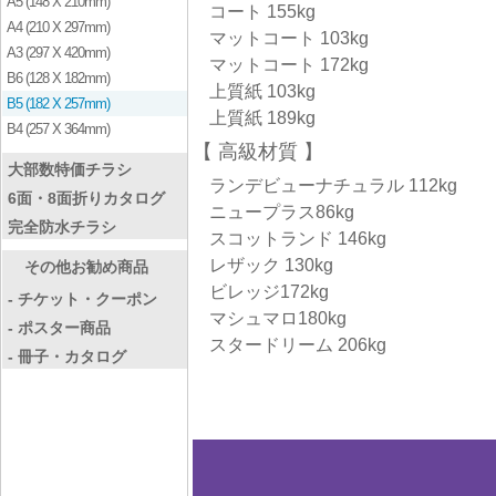
A5 (148 X 210mm)
コート 155kg
A4 (210 X 297mm)
マットコート 103kg
A3 (297 X 420mm)
マットコート 172kg
B6 (128 X 182mm)
上質紙 103kg
B5 (182 X 257mm)
上質紙 189kg
B4 (257 X 364mm)
高級材質
大部数特価チラシ
ランデビューナチュラル 112kg
6面・8面折りカタログ
ニュープラス86kg
完全防水チラシ
スコットランド 146kg
レザック 130kg
その他お勧め商品
ビレッジ172kg
- チケット・クーポン
マシュマロ180kg
- ポスター商品
スタードリーム 206kg
- 冊子・カタログ