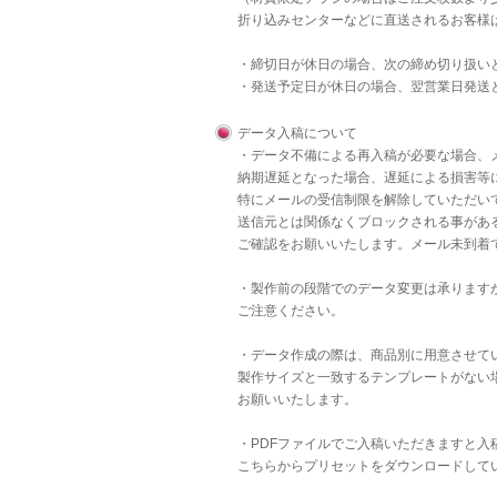
折り込みセンターなどに直送されるお客様
・締切日が休日の場合、次の締め切り扱い
・発送予定日が休日の場合、翌営業日発送
データ入稿について
・データ不備による再入稿が必要な場合、
納期遅延となった場合、遅延による損害等
特にメールの受信制限を解除していただいて
送信元とは関係なくブロックされる事があ
ご確認をお願いいたします。メール未到着
・製作前の段階でのデータ変更は承りますが
ご注意ください。
・データ作成の際は、商品別に用意させて
製作サイズと一致するテンプレートがない
お願いいたします。
・PDFファイルでご入稿いただきますと
こちら
からプリセットをダウンロードして