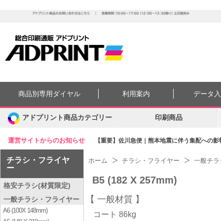
商品別専用ダイヤル
利用案内
データ
アドプリント商品カテゴリー
印刷商品
運営サイトからのお知らせ
【重要】佐川急便｜熊本地震に伴う集配への影響に
チラシ・フライヤ
ホーム
チラシ・フライヤー
一般チラ
ー
B5 (182 X 257mm)
格安チラシ(材質限定)
一般材質
一般チラシ・フライヤー
A6 (100X 148mm)
コート 86kg