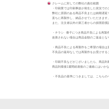
クレームに対しての弊社の責任範囲
・印刷業では印刷事故が発生した状況での
弊社に原因のある商品不良または納期遅延
直ちに再製作し、納品させていただきます
また、注文者以外の第三者からの損害賠償
・チラシ · 冊子につき商品不良による再
改善されない場合は商品金額のご返金とな
・商品不良による再製作をご希望の場合は
不良品の返却なしでは再製作をお受けする
・印刷不良などがございましたら、商品到
商品到着後1週間経過後のご連絡にはいか
・不良品の基準につきましては、
こちら
の