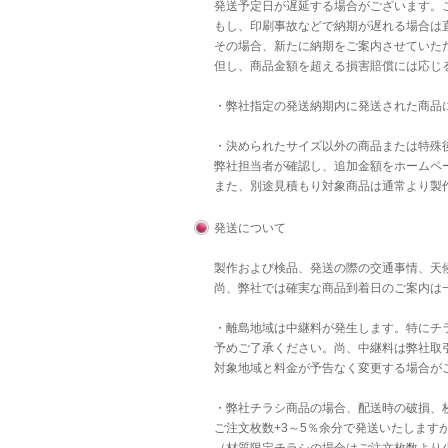
発送予定日が遅延する場合がございます。
もし、印刷事故などで納期が遅れる場合は直
その場合、新たに納期をご案内させていた
但し、商品金額を超える損害賠償には応じ
・弊社指定の発送納期内に発送された商品
・決められたサイズ以外の商品または特殊後
弊社担当者が確認し、追加金額をホームペ
また、別途見積もり対象商品は通常より製
発送について
製作および検品、発送の際の交通事情、天
尚、弊社では確実な商品到着日のご案内は
・離島地域は中継料が発生します。特にチラ
予めご了承ください。尚、中継料は弊社取
対象地域と料金が予告なく変更する場合が
・弊社チラシ商品の場合、配送時の破損、
ご注文枚数+3～5％余分で発送いたします