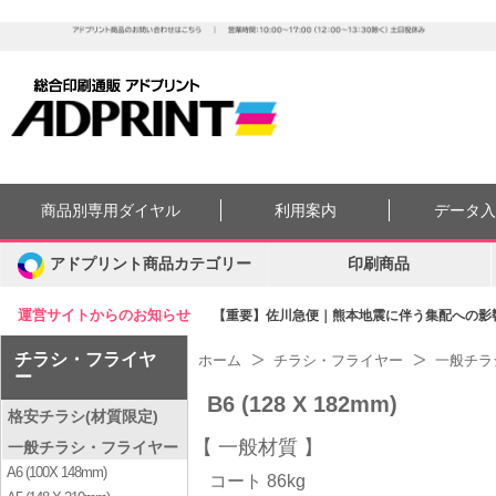
商品別専用ダイヤル
利用案内
データ
アドプリント商品カテゴリー
印刷商品
運営サイトからのお知らせ
【重要】佐川急便｜熊本地震に伴う集配への影響に
チラシ・フライヤ
ホーム
チラシ・フライヤー
一般チラ
ー
B6 (128 X 182mm)
格安チラシ(材質限定)
一般材質
一般チラシ・フライヤー
A6 (100X 148mm)
コート 86kg