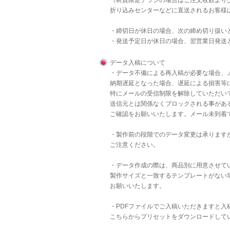
（材質限定チラシの場合はご注文枚数より
折り込みセンターなどに直送されるお客様
・締切日が休日の場合、次の締め切り扱い
・発送予定日が休日の場合、翌営業日発送
データ入稿について
・データ不備による再入稿が必要な場合、
納期遅延となった場合、遅延による損害等
特にメールの受信制限を解除していただいて
送信元とは関係なくブロックされる事があ
ご確認をお願いいたします。メール未到着
・製作前の段階でのデータ変更は承りますが
ご注意ください。
・データ作成の際は、商品別に用意させて
製作サイズと一致するテンプレートがない
お願いいたします。
・PDFファイルでご入稿いただきますと
こちら
からプリセットをダウンロードして