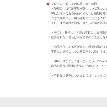
クレームに対しての弊社の責任範囲
・印刷業では印刷事故が発生した状況での
弊社に原因のある商品不良または納期遅延
直ちに再製作し、納品させていただきます
また、注文者以外の第三者からの損害賠償
・チラシ · 冊子につき商品不良による再
改善されない場合は商品金額のご返金とな
・商品不良による再製作をご希望の場合は
不良品の返却なしでは再製作をお受けする
・印刷不良などがございましたら、商品到
商品到着後1週間経過後のご連絡にはいか
・不良品の基準につきましては、
こちら
の