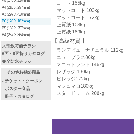
A5 (148 X 210mm)
コート 155kg
A4 (210 X 297mm)
マットコート 103kg
A3 (297 X 420mm)
マットコート 172kg
B6 (128 X 182mm)
上質紙 103kg
B5 (182 X 257mm)
上質紙 189kg
B4 (257 X 364mm)
高級材質
大部数特価チラシ
ランデビューナチュラル 112kg
6面・8面折りカタログ
ニュープラス86kg
完全防水チラシ
スコットランド 146kg
レザック 130kg
その他お勧め商品
ビレッジ172kg
- チケット・クーポン
マシュマロ180kg
- ポスター商品
スタードリーム 206kg
- 冊子・カタログ