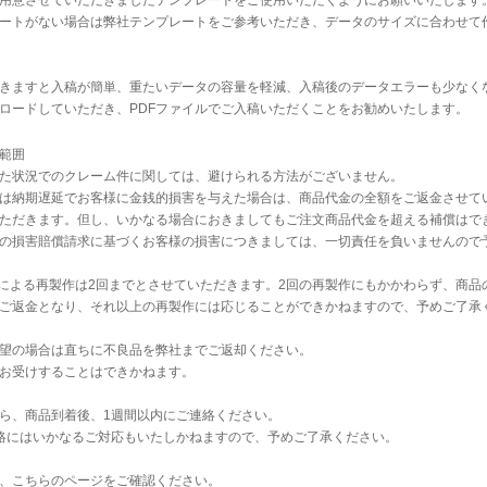
用意させていただきましたテンプレートをご使用いただくようにお願いいたします
ートがない場合は
弊社テンプレート
をご参考いただき、データのサイズに合わせて
だきますと入稿が簡単、重たいデータの容量を軽減、入稿後のデータエラーも少なく
ロードしていただき、PDFファイルでご入稿いただくことをお勧めいたします。
範囲
た状況でのクレーム件に関しては、避けられる方法がございません。
は納期遅延でお客様に金銭的損害を与えた場合は、商品代金の全額をご返金させて
ただきます。但し、いかなる場合におきましてもご注文商品代金を超える補償はで
の損害賠償請求に基づくお客様の損害につきましては、一切責任を負いませんので
不良による再製作は2回までとさせていただきます。2回の再製作にもかかわらず、商品
ご返金となり、それ以上の再製作には応じることができかねますので、予めご了承
望の場合は直ちに不良品を弊社までご返却ください。
お受けすることはできかねます。
ら、商品到着後、1週間以内にご連絡ください。
絡にはいかなるご対応もいたしかねますので、予めご了承ください。
、
こちら
のページをご確認ください。