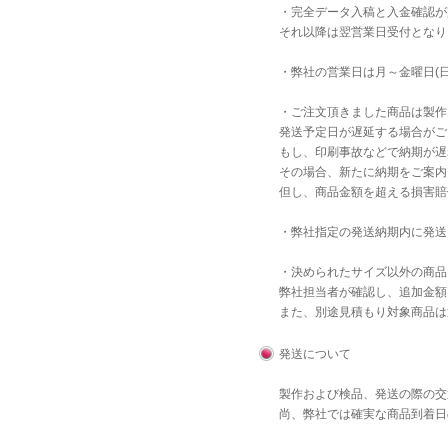
・完全データ入稿と入金確認が
それ以降は翌営業日受付となり
・弊社の営業日は月～金曜日(
・ご注文頂きました商品は製作
発送予定日が遅延する場合がご
もし、印刷事故などで納期が遅
その場合、新たに納期をご案内
但し、商品金額を超える損害賠
・弊社指定の発送納期内に発送
・決められたサイズ以外の商品
弊社担当者が確認し、追加金額
また、別途見積もり対象商品は
発送について
製作および検品、発送の際の交
尚、弊社では確実な商品到着日