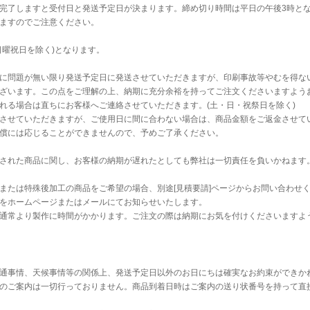
完了しますと受付日と発送予定日が決まります。締め切り時間は平日の午後3時と
ますのでご注意ください。
日曜祝日を除く)となります。
に問題が無い限り発送予定日に発送させていただきますが、印刷事故等やむを得な
ざいます。この点をご理解の上、納期に充分余裕を持ってご注文くださいますよう
れる場合は直ちにお客様へご連絡させていただきます。(土・日・祝祭日を除く)
させていただきますが、ご使用日に間に合わない場合は、商品金額をご返金させて
償には応じることができませんので、予めご了承ください。
された商品に関し、お客様の納期が遅れたとしても弊社は一切責任を負いかねます
または特殊後加工の商品をご希望の場合、別途[見積要請]ページからお問い合わせ
をホームページまたはメールにてお知らせいたします。
通常より製作に時間がかかります。ご注文の際は納期にお気を付けくださいますよ
通事情、天候事情等の関係上、発送予定日以外のお日にちは確実なお約束ができか
のご案内は一切行っておりません。商品到着日時はご案内の送り状番号を持って直