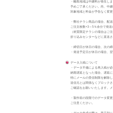
・離島地域は中継料が発生しま
予めご了承ください。尚、中継
対象地域と料金が予告なく変更
・弊社チラシ商品の場合、配送
ご注文枚数+3～5％余分で発
（材質限定チラシの場合はご注
折り込みセンターなどに直送さ
・締切日が休日の場合、次の締
・発送予定日が休日の場合、翌
データ入稿について
・データ不備による再入稿が必
納期遅延となった場合、遅延に
特にメールの受信制限を解除し
送信元とは関係なくブロックさ
ご確認をお願いいたします。メ
・製作前の段階でのデータ変更
ご注意ください。