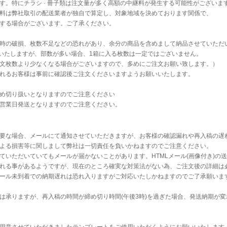
す。特にチラシ · 冊子類は注文量が多く高額の中継料が発生する可能性がございま
料は弊社取引の配送業者が独自で算定し、対象地域を決めております関係で、
する場合がございます。ご了承ください。
時の破損、枚数不足などの恐れがあり、余分の商品を含めまして納品させていただ
送いたしますが、部数が多い場合、1箱に入る枚数は一定ではございません。
文枚数より少なくなる場合がございますので、多めにご注文お願い致します。）
れるお客様は事前に確認後ご注文くださいますようお願いいたします。
め切り扱いとなりますのでご注意ください
営業日発送となりますのでご注意ください。
要な場合、メールにて通知させていただきますが、お客様の確認漏れや再入稿の遅
よる損害等に関しまして弊社は一切責任を負いかねますのでご注意ください。
ていただいていてもメールが届かないことがあります。HTMLメール(画像付き)の
れる事があるようですが、現在のところ確実な対策法がない為、ご注文後の詳細は
ール未到着での納期遅れは恐れ入りますがご対応いたしかねますのでご了承願いま
は承りますが、再入稿の時間が締め切り時間(午後3時)を過ぎた場合、発送納期が