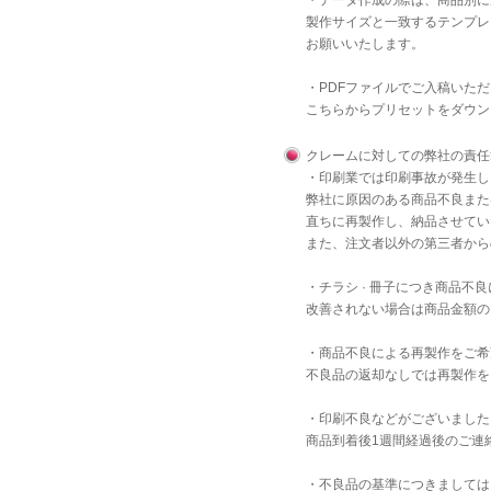
・データ作成の際は、商品別に
製作サイズと一致するテンプレ
お願いいたします。
・PDFファイルでご入稿いた
こちら
からプリセットをダウン
クレームに対しての弊社の責任
・印刷業では印刷事故が発生し
弊社に原因のある商品不良また
直ちに再製作し、納品させてい
また、注文者以外の第三者から
・チラシ · 冊子につき商品
改善されない場合は商品金額の
・商品不良による再製作をご希
不良品の返却なしでは再製作を
・印刷不良などがございました
商品到着後1週間経過後のご連
・不良品の基準につきましては