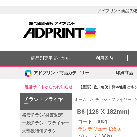
商品別専用ダイヤル
利用案内
アドプリント商品カテゴリー
印刷商品
運営サイトからのお知らせ
【重要】佐川急便｜熊本地震に伴う集
チラシ・フライヤ
ホーム
チラシ・フライヤー
ー
B6 (128 X 182mm)
格安チラシ(材質限定)
コート 130kg
一般チラシ・フライヤー
ランデヴュー 138kg
大部数特価チラシ
パレード 138kg