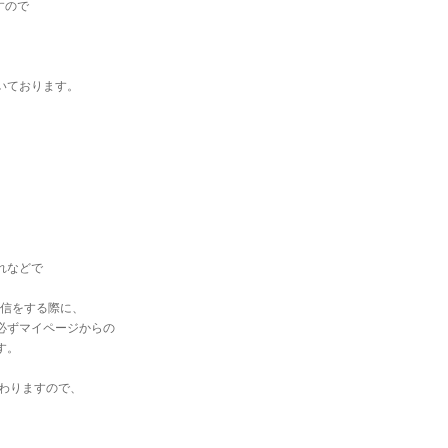
すので
いております。
れなどで
送信をする際に、
必ずマイページからの
す。
変わりますので、