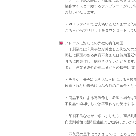
・データ作成の際は、商品別に用意させて
製作サイズと一致するテンプレートがない
お願いいたします。
・PDFファイルでご入稿いただきますと
こちら
からプリセットをダウンロードして
クレームに対しての弊社の責任範囲
・印刷業では印刷事故が発生した状況での
弊社に原因のある商品不良または納期遅延
直ちに再製作し、納品させていただきます
また、注文者以外の第三者からの損害賠償
・チラシ · 冊子につき商品不良による再
改善されない場合は商品金額のご返金とな
・商品不良による再製作をご希望の場合は
不良品の返却なしでは再製作をお受けする
・印刷不良などがございましたら、商品到
商品到着後1週間経過後のご連絡にはいか
・不良品の基準につきましては、
こちら
の