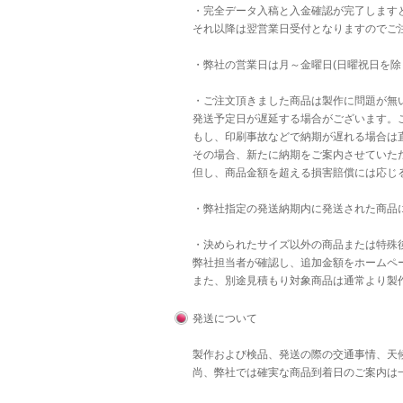
・完全データ入稿と入金確認が完了します
それ以降は翌営業日受付となりますのでご
・弊社の営業日は月～金曜日(日曜祝日を除
・ご注文頂きました商品は製作に問題が無
発送予定日が遅延する場合がございます。
もし、印刷事故などで納期が遅れる場合は直
その場合、新たに納期をご案内させていた
但し、商品金額を超える損害賠償には応じ
・弊社指定の発送納期内に発送された商品
・決められたサイズ以外の商品または特殊後
弊社担当者が確認し、追加金額をホームペ
また、別途見積もり対象商品は通常より製
発送について
製作および検品、発送の際の交通事情、天
尚、弊社では確実な商品到着日のご案内は