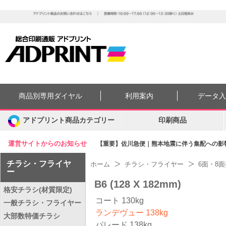
商品別専用ダイヤル
利用案内
データ
アドプリント商品カテゴリー
印刷商品
運営サイトからのお知らせ
【重要】佐川急便｜熊本地震に伴う集配への影響に
チラシ・フライヤ
ホーム
チラシ・フライヤー
6面・8
ー
B6 (128 X 182mm)
格安チラシ(材質限定)
コート 130kg
一般チラシ・フライヤー
ランデヴュー 138kg
大部数特価チラシ
パレード 138kg