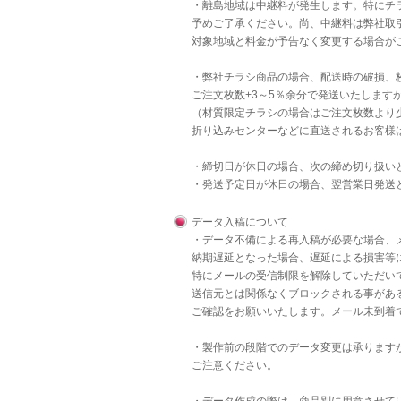
・離島地域は中継料が発生します。特にチラ
予めご了承ください。尚、中継料は弊社取
対象地域と料金が予告なく変更する場合が
・弊社チラシ商品の場合、配送時の破損、
ご注文枚数+3～5％余分で発送いたします
（材質限定チラシの場合はご注文枚数より
折り込みセンターなどに直送されるお客様
・締切日が休日の場合、次の締め切り扱い
・発送予定日が休日の場合、翌営業日発送
データ入稿について
・データ不備による再入稿が必要な場合、
納期遅延となった場合、遅延による損害等
特にメールの受信制限を解除していただいて
送信元とは関係なくブロックされる事があ
ご確認をお願いいたします。メール未到着
・製作前の段階でのデータ変更は承りますが
ご注意ください。