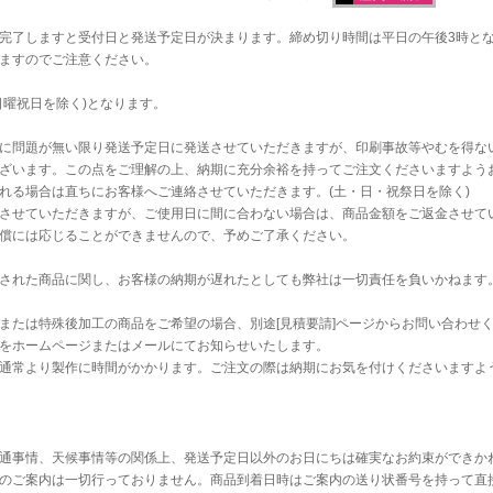
完了しますと受付日と発送予定日が決まります。締め切り時間は平日の午後3時と
ますのでご注意ください。
日曜祝日を除く)となります。
に問題が無い限り発送予定日に発送させていただきますが、印刷事故等やむを得な
ざいます。この点をご理解の上、納期に充分余裕を持ってご注文くださいますよう
れる場合は直ちにお客様へご連絡させていただきます。(土・日・祝祭日を除く)
させていただきますが、ご使用日に間に合わない場合は、商品金額をご返金させて
償には応じることができませんので、予めご了承ください。
された商品に関し、お客様の納期が遅れたとしても弊社は一切責任を負いかねます
または特殊後加工の商品をご希望の場合、別途[見積要請]ページからお問い合わせ
をホームページまたはメールにてお知らせいたします。
通常より製作に時間がかかります。ご注文の際は納期にお気を付けくださいますよ
通事情、天候事情等の関係上、発送予定日以外のお日にちは確実なお約束ができか
のご案内は一切行っておりません。商品到着日時はご案内の送り状番号を持って直