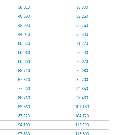
38,910
50,500
40,690
52,260
42,290
53,760
44,040
55,540
55,630
71,270
56,960
72,440
60,600
76,070
63,720
79,080
67,320
82,700
77,200
94,850
80,760
98,430
83,660
101,180
87,220
104,720
94,100
112,290
97,630
115,800