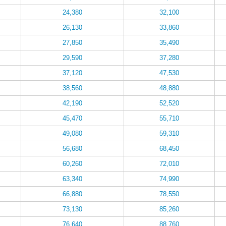
24,380
32,100
26,130
33,860
27,850
35,490
29,590
37,280
37,120
47,530
38,560
48,880
42,190
52,520
45,470
55,710
49,080
59,310
56,680
68,450
60,260
72,010
63,340
74,990
66,880
78,550
73,130
85,260
76,640
88,760