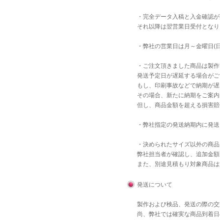
・完全データ入稿と入金確認が
それ以降は翌営業日受付となり
・弊社の営業日は月～金曜日(
・ご注文頂きました商品は製作
発送予定日が遅延する場合がご
もし、印刷事故などで納期が遅
その場合、新たに納期をご案内
但し、商品金額を超える損害賠
・弊社指定の発送納期内に発送
・決められたサイズ以外の商品
弊社担当者が確認し、追加金額
また、別途見積もり対象商品は
発送について
製作および検品、発送の際の交
尚、弊社では確実な商品到着日