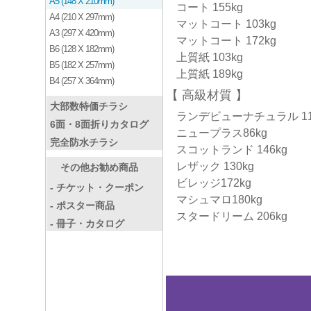
A5 (148 X 210mm)
コート 155kg
A4 (210 X 297mm)
マットコート 103kg
A3 (297 X 420mm)
マットコート 172kg
B6 (128 X 182mm)
上質紙 103kg
B5 (182 X 257mm)
上質紙 189kg
B4 (257 X 364mm)
高級材質
大部数特価チラシ
ランデビューナチュラル 11
6面・8面折りカタログ
ニュープラス86kg
完全防水チラシ
スコットランド 146kg
レザック 130kg
その他お勧め商品
ビレッジ172kg
- チケット・クーポン
マシュマロ180kg
- ポスター商品
スタードリーム 206kg
- 冊子・カタログ