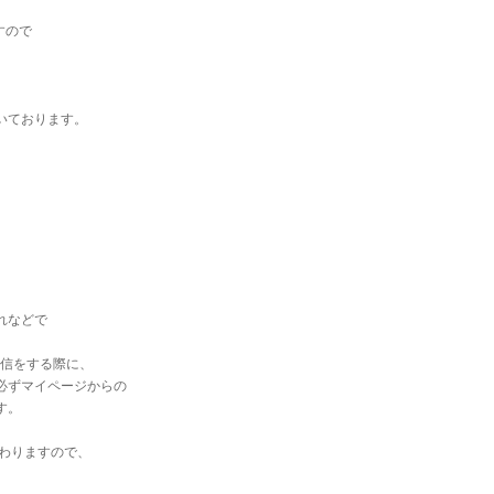
すので
いております。
れなどで
送信をする際に、
必ずマイページからの
す。
変わりますので、