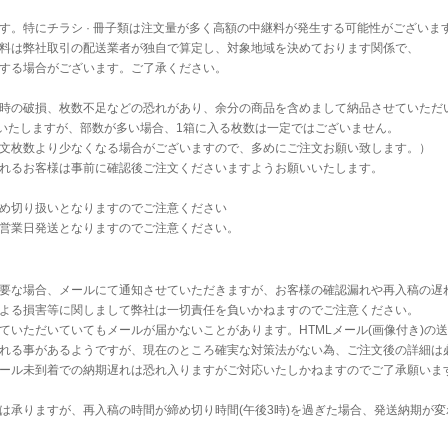
す。特にチラシ · 冊子類は注文量が多く高額の中継料が発生する可能性がございま
料は弊社取引の配送業者が独自で算定し、対象地域を決めております関係で、
する場合がございます。ご了承ください。
時の破損、枚数不足などの恐れがあり、余分の商品を含めまして納品させていただ
送いたしますが、部数が多い場合、1箱に入る枚数は一定ではございません。
文枚数より少なくなる場合がございますので、多めにご注文お願い致します。）
れるお客様は事前に確認後ご注文くださいますようお願いいたします。
め切り扱いとなりますのでご注意ください
営業日発送となりますのでご注意ください。
要な場合、メールにて通知させていただきますが、お客様の確認漏れや再入稿の遅
よる損害等に関しまして弊社は一切責任を負いかねますのでご注意ください。
ていただいていてもメールが届かないことがあります。HTMLメール(画像付き)の
れる事があるようですが、現在のところ確実な対策法がない為、ご注文後の詳細は
ール未到着での納期遅れは恐れ入りますがご対応いたしかねますのでご了承願いま
は承りますが、再入稿の時間が締め切り時間(午後3時)を過ぎた場合、発送納期が