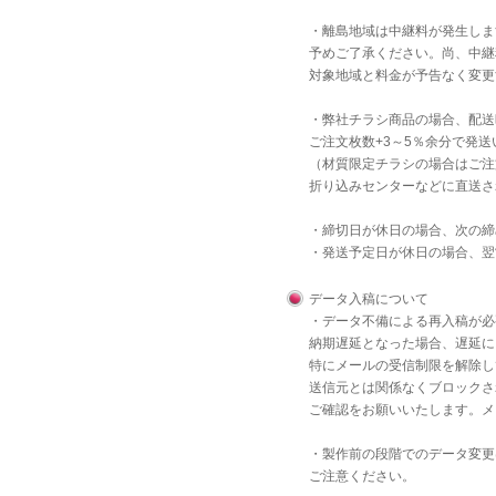
・離島地域は中継料が発生しま
予めご了承ください。尚、中継
対象地域と料金が予告なく変更
・弊社チラシ商品の場合、配送
ご注文枚数+3～5％余分で発
（材質限定チラシの場合はご注
折り込みセンターなどに直送さ
・締切日が休日の場合、次の締
・発送予定日が休日の場合、翌
データ入稿について
・データ不備による再入稿が必
納期遅延となった場合、遅延に
特にメールの受信制限を解除し
送信元とは関係なくブロックさ
ご確認をお願いいたします。メ
・製作前の段階でのデータ変更
ご注意ください。