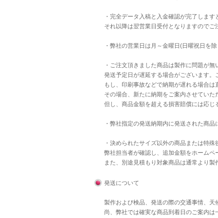
・完全データ入稿と入金確認が完了します
それ以降は翌営業日受付となりますのでご
・弊社の営業日は月～金曜日(日曜祝日を除
・ご注文頂きました商品は製作に問題が無
発送予定日が遅延する場合がございます。
もし、印刷事故などで納期が遅れる場合は直
その場合、新たに納期をご案内させていた
但し、商品金額を超える損害賠償には応じ
・弊社指定の発送納期内に発送された商品
・決められたサイズ以外の商品または特殊後
弊社担当者が確認し、追加金額をホームペ
また、別途見積もり対象商品は通常より製
発送について
製作および検品、発送の際の交通事情、天
尚、弊社では確実な商品到着日のご案内は