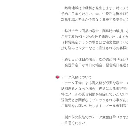
・離島地域は中継料が発生します。特にチラ
予めご了承ください。尚、中継料は弊社取
対象地域と料金が予告なく変更する場合が
・弊社チラシ商品の場合、配送時の破損、
ご注文枚数+3～5％余分で発送いたします
（材質限定チラシの場合はご注文枚数より
折り込みセンターなどに直送されるお客様
・締切日が休日の場合、次の締め切り扱い
・発送予定日が休日の場合、翌営業日発送
データ入稿について
・データ不備による再入稿が必要な場合、
納期遅延となった場合、遅延による損害等
特にメールの受信制限を解除していただいて
送信元とは関係なくブロックされる事があ
ご確認をお願いいたします。メール未到着
・製作前の段階でのデータ変更は承りますが
ご注意ください。