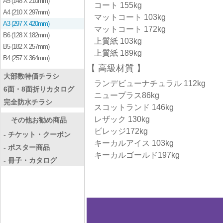
A5 (148 X 210mm)
コート 155kg
A4 (210 X 297mm)
マットコート 103kg
A3 (297 X 420mm)
マットコート 172kg
B6 (128 X 182mm)
上質紙 103kg
B5 (182 X 257mm)
上質紙 189kg
B4 (257 X 364mm)
高級材質
大部数特価チラシ
ランデビューナチュラル 112kg
6面・8面折りカタログ
ニュープラス86kg
完全防水チラシ
スコットランド 146kg
レザック 130kg
その他お勧め商品
ビレッジ172kg
- チケット・クーポン
キーカルアイス 103kg
- ポスター商品
キーカルゴールド197kg
- 冊子・カタログ