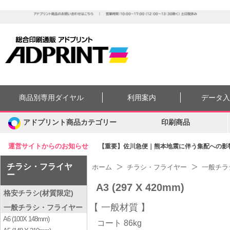
商品別専用ダイヤル
利用案内
データ
アドプリント商品カテゴリー
印刷商品
運営サイトからのお知らせ
【重要】佐川急便｜熊本地震に伴う集配への影響に
チラシ・フライヤ
ホーム
チラシ・フライヤー
一般チラ
ー
A3 (297 X 420mm)
格安チラシ(材質限定)
一般材質
一般チラシ・フライヤー
A6 (100X 148mm)
コート 86kg