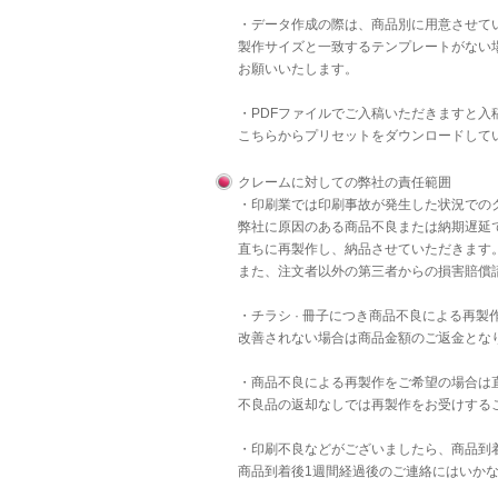
・データ作成の際は、商品別に用意させて
製作サイズと一致するテンプレートがない
お願いいたします。
・PDFファイルでご入稿いただきますと
こちら
からプリセットをダウンロードして
クレームに対しての弊社の責任範囲
・印刷業では印刷事故が発生した状況での
弊社に原因のある商品不良または納期遅延
直ちに再製作し、納品させていただきます
また、注文者以外の第三者からの損害賠償
・チラシ · 冊子につき商品不良による再
改善されない場合は商品金額のご返金とな
・商品不良による再製作をご希望の場合は
不良品の返却なしでは再製作をお受けする
・印刷不良などがございましたら、商品到
商品到着後1週間経過後のご連絡にはいか