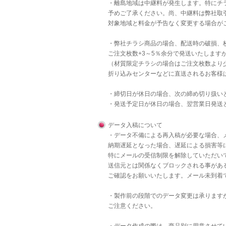
・離島地域は中継料が発生します。特にチラ
予めご了承ください。尚、中継料は弊社取
対象地域と料金が予告なく変更する場合が
・弊社チラシ商品の場合、配送時の破損、
ご注文枚数+3～5％余分で発送いたします
（材質限定チラシの場合はご注文枚数より
折り込みセンターなどに直送されるお客様
・締切日が休日の場合、次の締め切り扱い
・発送予定日が休日の場合、翌営業日発送
データ入稿について
・データ不備による再入稿が必要な場合、
納期遅延となった場合、遅延による損害等
特にメールの受信制限を解除していただいて
送信元とは関係なくブロックされる事があ
ご確認をお願いいたします。メール未到着
・製作前の段階でのデータ変更は承りますが
ご注意ください。