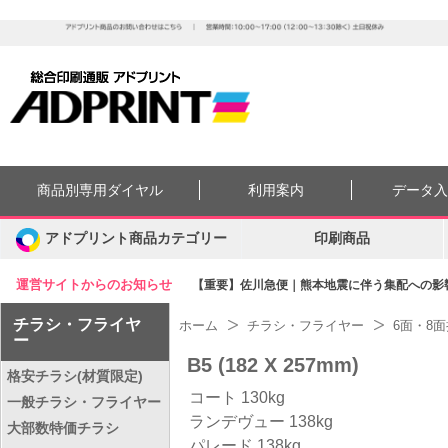
商品別専用ダイヤル
利用案内
データ
アドプリント商品カテゴリー
印刷商品
運営サイトからのお知らせ
【重要】佐川急便｜熊本地震に伴う集配への影響に
チラシ・フライヤ
ホーム
チラシ・フライヤー
6面・8
ー
B5 (182 X 257mm)
格安チラシ(材質限定)
コート 130kg
一般チラシ・フライヤー
ランデヴュー 138kg
大部数特価チラシ
パレード 138kg