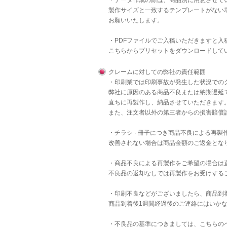
・データ作成の際は、商品別に用意させて
製作サイズと一致するテンプレートがない
お願いいたします。
・PDFファイルでご入稿いただきますと
こちら
からプリセットをダウンロードして
クレームに対しての弊社の責任範囲
・印刷業では印刷事故が発生した状況での
弊社に原因のある商品不良または納期遅延
直ちに再製作し、納品させていただきます
また、注文者以外の第三者からの損害賠償
・チラシ · 冊子につき商品不良による再
改善されない場合は商品金額のご返金とな
・商品不良による再製作をご希望の場合は
不良品の返却なしでは再製作をお受けする
・印刷不良などがございましたら、商品到
商品到着後1週間経過後のご連絡にはいか
・不良品の基準につきましては、
こちら
の