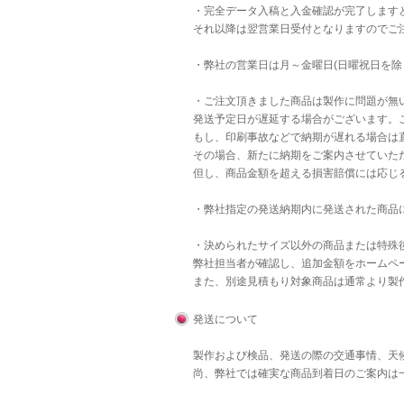
・完全データ入稿と入金確認が完了します
それ以降は翌営業日受付となりますのでご
・弊社の営業日は月～金曜日(日曜祝日を除
・ご注文頂きました商品は製作に問題が無
発送予定日が遅延する場合がございます。
もし、印刷事故などで納期が遅れる場合は直
その場合、新たに納期をご案内させていた
但し、商品金額を超える損害賠償には応じ
・弊社指定の発送納期内に発送された商品
・決められたサイズ以外の商品または特殊後
弊社担当者が確認し、追加金額をホームペ
また、別途見積もり対象商品は通常より製
発送について
製作および検品、発送の際の交通事情、天
尚、弊社では確実な商品到着日のご案内は