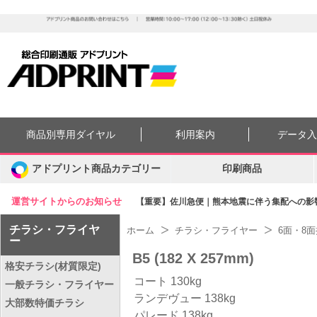
商品別専用ダイヤル
利用案内
データ
アドプリント商品カテゴリー
印刷商品
運営サイトからのお知らせ
【重要】佐川急便｜熊本地震に伴う集配への影響に
チラシ・フライヤ
ホーム
チラシ・フライヤー
6面・8
ー
B5 (182 X 257mm)
格安チラシ(材質限定)
コート 130kg
一般チラシ・フライヤー
ランデヴュー 138kg
大部数特価チラシ
パレード 138kg