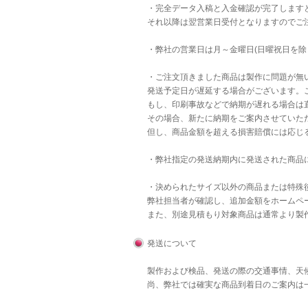
・完全データ入稿と入金確認が完了します
それ以降は翌営業日受付となりますのでご
・弊社の営業日は月～金曜日(日曜祝日を除
・ご注文頂きました商品は製作に問題が無
発送予定日が遅延する場合がございます。
もし、印刷事故などで納期が遅れる場合は直
その場合、新たに納期をご案内させていた
但し、商品金額を超える損害賠償には応じ
・弊社指定の発送納期内に発送された商品
・決められたサイズ以外の商品または特殊後
弊社担当者が確認し、追加金額をホームペ
また、別途見積もり対象商品は通常より製
発送について
製作および検品、発送の際の交通事情、天
尚、弊社では確実な商品到着日のご案内は