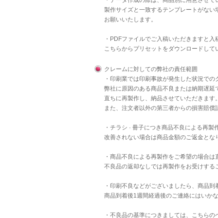
・データ作成の際は、商品別に用意させて
製作サイズと一致するテンプレートがない
お願いいたします。
・PDFファイルでご入稿いただきますと
こちら
からプリセットをダウンロードして
クレームに対しての弊社の責任範囲
・印刷業では印刷事故が発生した状況での
弊社に原因のある商品不良または納期遅延
直ちに再製作し、納品させていただきます
また、注文者以外の第三者からの損害賠償
・チラシ · 冊子につき商品不良による再
改善されない場合は商品金額のご返金とな
・商品不良による再製作をご希望の場合は
不良品の返却なしでは再製作をお受けする
・印刷不良などがございましたら、商品到
商品到着後1週間経過後のご連絡にはいか
・不良品の基準につきましては、
こちら
の