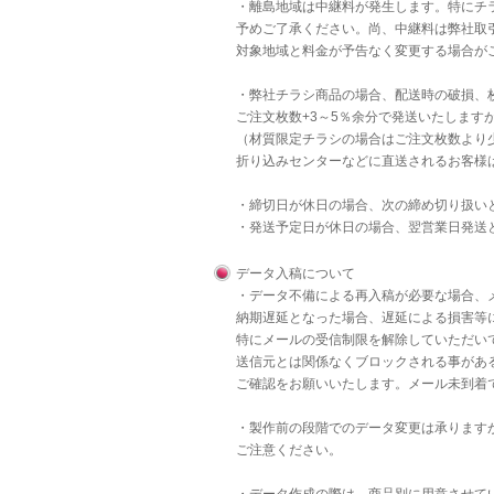
・離島地域は中継料が発生します。特にチラ
予めご了承ください。尚、中継料は弊社取
対象地域と料金が予告なく変更する場合が
・弊社チラシ商品の場合、配送時の破損、
ご注文枚数+3～5％余分で発送いたします
（材質限定チラシの場合はご注文枚数より
折り込みセンターなどに直送されるお客様
・締切日が休日の場合、次の締め切り扱い
・発送予定日が休日の場合、翌営業日発送
データ入稿について
・データ不備による再入稿が必要な場合、
納期遅延となった場合、遅延による損害等
特にメールの受信制限を解除していただいて
送信元とは関係なくブロックされる事があ
ご確認をお願いいたします。メール未到着
・製作前の段階でのデータ変更は承りますが
ご注意ください。