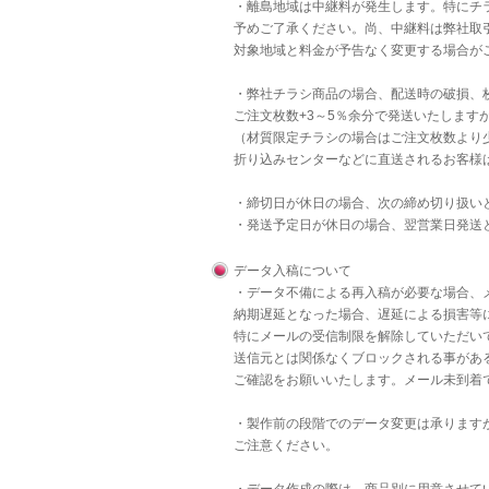
・離島地域は中継料が発生します。特にチラ
予めご了承ください。尚、中継料は弊社取
対象地域と料金が予告なく変更する場合が
・弊社チラシ商品の場合、配送時の破損、
ご注文枚数+3～5％余分で発送いたします
（材質限定チラシの場合はご注文枚数より
折り込みセンターなどに直送されるお客様
・締切日が休日の場合、次の締め切り扱い
・発送予定日が休日の場合、翌営業日発送
データ入稿について
・データ不備による再入稿が必要な場合、
納期遅延となった場合、遅延による損害等
特にメールの受信制限を解除していただいて
送信元とは関係なくブロックされる事があ
ご確認をお願いいたします。メール未到着
・製作前の段階でのデータ変更は承りますが
ご注意ください。