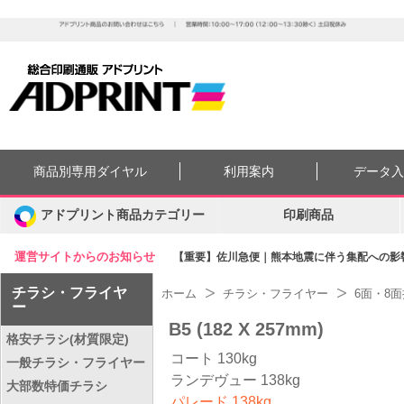
商品別専用ダイヤル
利用案内
データ
アドプリント商品カテゴリー
印刷商品
運営サイトからのお知らせ
【重要】佐川急便｜熊本地震に伴う集配への影響に
チラシ・フライヤ
ホーム
チラシ・フライヤー
6面・8
ー
B5 (182 X 257mm)
格安チラシ(材質限定)
コート 130kg
一般チラシ・フライヤー
ランデヴュー 138kg
大部数特価チラシ
パレード 138kg