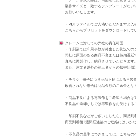
・データ作成の際は、商品別に用意させて
製作サイズと一致するテンプレートがない
お願いいたします。
・PDFファイルでご入稿いただきますと
こちら
からプリセットをダウンロードして
クレームに対しての弊社の責任範囲
・印刷業では印刷事故が発生した状況での
弊社に原因のある商品不良または納期遅延
直ちに再製作し、納品させていただきます
また、注文者以外の第三者からの損害賠償
・チラシ · 冊子につき商品不良による再
改善されない場合は商品金額のご返金とな
・商品不良による再製作をご希望の場合は
不良品の返却なしでは再製作をお受けする
・印刷不良などがございましたら、商品到
商品到着後1週間経過後のご連絡にはいか
・不良品の基準につきましては、
こちら
の