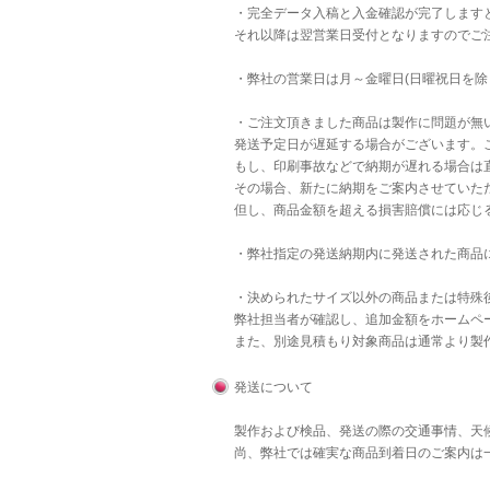
・完全データ入稿と入金確認が完了します
それ以降は翌営業日受付となりますのでご
・弊社の営業日は月～金曜日(日曜祝日を除
・ご注文頂きました商品は製作に問題が無
発送予定日が遅延する場合がございます。
もし、印刷事故などで納期が遅れる場合は直
その場合、新たに納期をご案内させていた
但し、商品金額を超える損害賠償には応じ
・弊社指定の発送納期内に発送された商品
・決められたサイズ以外の商品または特殊後
弊社担当者が確認し、追加金額をホームペ
また、別途見積もり対象商品は通常より製
発送について
製作および検品、発送の際の交通事情、天
尚、弊社では確実な商品到着日のご案内は