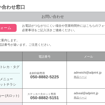
問い合わせ窓口
お問い合わせ
お電話がつながりにくい場合や営業時間外にはこちらのフォ
フォーム
必要事項をご記入頂きご連絡ください。
ご案内します。
電話番号が違います。ご注意ください。
電話番号
メール
トレカ・タグ
admeishi@adprint.jp
名刺印刷専用
050-8882-5225
商品ページ
メニュー
ットチラシ
adseal@adprint.jp
ステッカー大ロット専用
ー (大ロット)
050-8882-5151
商品ページ