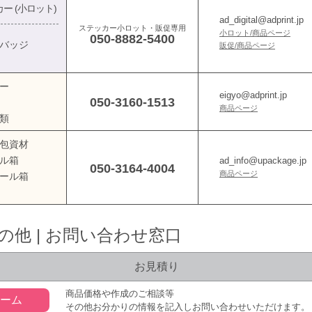
ー (小ロット)
ad_digital@adprint.jp
ステッカー小ロット・販促専用
小ロット/商品ページ
050-8882-5400
バッジ
販促/商品ページ
ー
eigyo@adprint.jp
050-3160-1513
商品ページ
類
包資材
ル箱
ad_info@upackage.jp
050-3164-4004
商品ページ
ール箱
の他 | お問い合わせ窓口
お見積り
商品価格や作成のご相談等
ォーム
その他お分かりの情報を記入しお問い合わせいただけます。