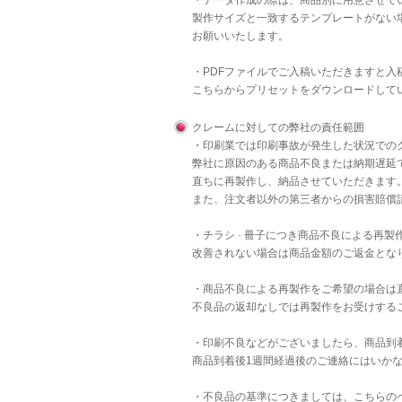
・データ作成の際は、商品別に用意させて
製作サイズと一致するテンプレートがない
お願いいたします。
・PDFファイルでご入稿いただきますと
こちら
からプリセットをダウンロードして
クレームに対しての弊社の責任範囲
・印刷業では印刷事故が発生した状況での
弊社に原因のある商品不良または納期遅延
直ちに再製作し、納品させていただきます
また、注文者以外の第三者からの損害賠償
・チラシ · 冊子につき商品不良による再
改善されない場合は商品金額のご返金とな
・商品不良による再製作をご希望の場合は
不良品の返却なしでは再製作をお受けする
・印刷不良などがございましたら、商品到
商品到着後1週間経過後のご連絡にはいか
・不良品の基準につきましては、
こちら
の