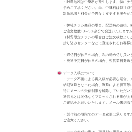
・離島地域は中継料が発生します。特にチラ
予めご了承ください。尚、中継料は弊社取
対象地域と料金が予告なく変更する場合が
・弊社チラシ商品の場合、配送時の破損、
ご注文枚数+3～5％余分で発送いたします
（材質限定チラシの場合はご注文枚数より
折り込みセンターなどに直送されるお客様
・締切日が休日の場合、次の締め切り扱い
・発送予定日が休日の場合、翌営業日発送
データ入稿について
・データ不備による再入稿が必要な場合、
納期遅延となった場合、遅延による損害等
特にメールの受信制限を解除していただいて
送信元とは関係なくブロックされる事があ
ご確認をお願いいたします。メール未到着
・製作前の段階でのデータ変更は承りますが
ご注意ください。