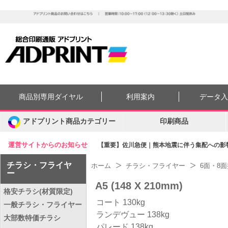
商品別専用ダイヤル
利用案内
データ
アドプリント商品カテゴリー
印刷商品
運営サイトからのお知らせ
【重要】佐川急便｜熊本地震に伴う集配への影響に
チラシ・フライヤ
ホーム
チラシ・フライヤー
6面・8
ー
A5 (148 X 210mm)
格安チラシ(材質限定)
コート 130kg
一般チラシ・フライヤー
ランデヴュー 138kg
大部数特価チラシ
パレード 138kg