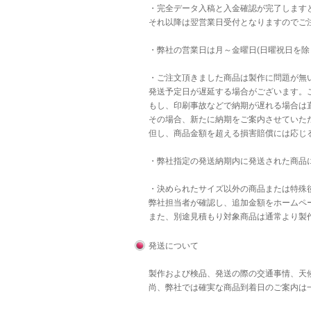
・完全データ入稿と入金確認が完了します
それ以降は翌営業日受付となりますのでご
・弊社の営業日は月～金曜日(日曜祝日を除
・ご注文頂きました商品は製作に問題が無
発送予定日が遅延する場合がございます。
もし、印刷事故などで納期が遅れる場合は直
その場合、新たに納期をご案内させていた
但し、商品金額を超える損害賠償には応じ
・弊社指定の発送納期内に発送された商品
・決められたサイズ以外の商品または特殊後
弊社担当者が確認し、追加金額をホームペ
また、別途見積もり対象商品は通常より製
発送について
製作および検品、発送の際の交通事情、天
尚、弊社では確実な商品到着日のご案内は