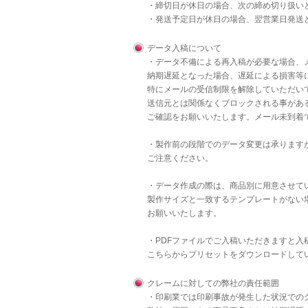
・締切日が休日の場合、次の締め切り扱い
・発送予定日が休日の場合、翌営業日発送
データ入稿について
・データ不備による再入稿が必要な場合、
納期遅延となった場合、遅延による損害等
特にメールの受信制限を解除していただいて
送信元とは関係なくブロックされる事があ
ご確認をお願いいたします。メール未到着
・製作前の段階でのデータ変更は承りますが
ご注意ください。
・データ作成の際は、商品別に用意させて
製作サイズと一致するテンプレートがない
お願いいたします。
・PDFファイルでご入稿いただきますと
こちら
からプリセットをダウンロードして
クレームに対しての弊社の責任範囲
・印刷業では印刷事故が発生した状況での