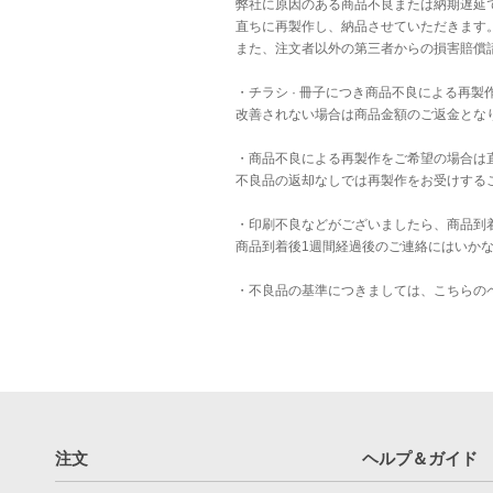
弊社に原因のある商品不良または納期遅延
直ちに再製作し、納品させていただきます
また、注文者以外の第三者からの損害賠償
・チラシ · 冊子につき商品不良による再
改善されない場合は商品金額のご返金とな
・商品不良による再製作をご希望の場合は
不良品の返却なしでは再製作をお受けする
・印刷不良などがございましたら、商品到
商品到着後1週間経過後のご連絡にはいか
・不良品の基準につきましては、
こちら
の
注文
ヘルプ＆ガイド