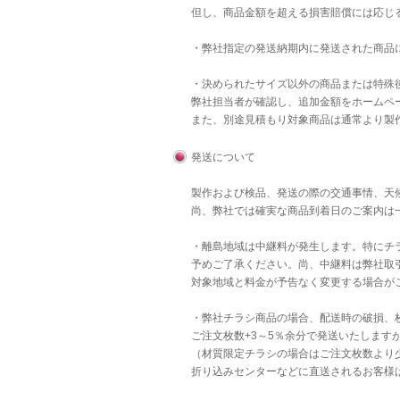
但し、商品金額を超える損害賠償には応じ
・弊社指定の発送納期内に発送された商品
・決められたサイズ以外の商品または特殊後
弊社担当者が確認し、追加金額をホームペ
また、別途見積もり対象商品は通常より製
発送について
製作および検品、発送の際の交通事情、天
尚、弊社では確実な商品到着日のご案内は
・離島地域は中継料が発生します。特にチラ
予めご了承ください。尚、中継料は弊社取
対象地域と料金が予告なく変更する場合が
・弊社チラシ商品の場合、配送時の破損、
ご注文枚数+3～5％余分で発送いたします
（材質限定チラシの場合はご注文枚数より
折り込みセンターなどに直送されるお客様