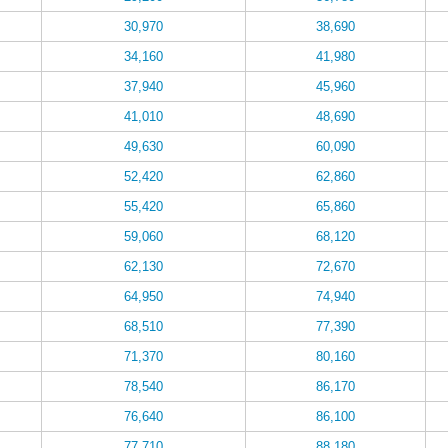
30,970
38,690
34,160
41,980
37,940
45,960
41,010
48,690
49,630
60,090
52,420
62,860
55,420
65,860
59,060
68,120
62,130
72,670
64,950
74,940
68,510
77,390
71,370
80,160
78,540
86,170
76,640
86,100
77,710
88,180