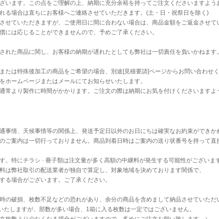
ざいます。この点をご理解の上、納期に充分余裕を持ってご注文くださいますよう
れる場合は直ちにお客様へご連絡させていただきます。(土・日・祝祭日を除く)
させていただきますが、ご使用日に間に合わない場合は、商品金額をご返金させて
償には応じることができませんので、予めご了承ください。
された商品に関し、お客様の納期が遅れたとしても弊社は一切責任を負いかねます
または特殊後加工の商品をご希望の場合、別途[見積要請]ページからお問い合わせ
をホームページまたはメールにてお知らせいたします。
通常より製作に時間がかかります。ご注文の際は納期にお気を付けくださいますよ
通事情、天候事情等の関係上、発送予定日以外のお日にちは確実なお約束ができか
のご案内は一切行っておりません。商品到着日時はご案内の送り状番号を持って直
す。特にチラシ · 冊子類は注文量が多く高額の中継料が発生する可能性がございま
料は弊社取引の配送業者が独自で算定し、対象地域を決めております関係で、
する場合がございます。ご了承ください。
時の破損、枚数不足などの恐れがあり、余分の商品を含めまして納品させていただ
送いたしますが、部数が多い場合、1箱に入る枚数は一定ではございません。