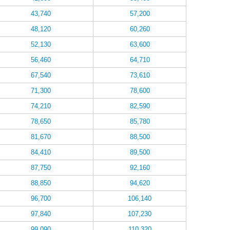
43,740
57,200
48,120
60,260
52,130
63,600
56,460
64,710
67,540
73,610
71,300
78,600
74,210
82,590
78,650
85,780
81,670
88,500
84,410
89,500
87,750
92,160
88,850
94,620
96,700
106,140
97,840
107,230
99,090
110,320