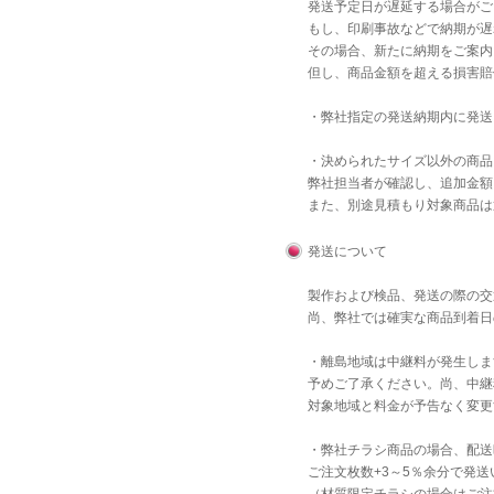
発送予定日が遅延する場合がご
もし、印刷事故などで納期が遅
その場合、新たに納期をご案内
但し、商品金額を超える損害賠
・弊社指定の発送納期内に発送
・決められたサイズ以外の商品
弊社担当者が確認し、追加金額
また、別途見積もり対象商品は
発送について
製作および検品、発送の際の交
尚、弊社では確実な商品到着日
・離島地域は中継料が発生しま
予めご了承ください。尚、中継
対象地域と料金が予告なく変更
・弊社チラシ商品の場合、配送
ご注文枚数+3～5％余分で発