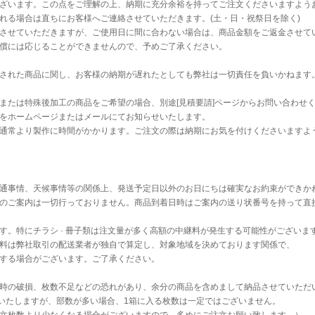
ざいます。この点をご理解の上、納期に充分余裕を持ってご注文くださいますよう
れる場合は直ちにお客様へご連絡させていただきます。(土・日・祝祭日を除く)
させていただきますが、ご使用日に間に合わない場合は、商品金額をご返金させて
償には応じることができませんので、予めご了承ください。
された商品に関し、お客様の納期が遅れたとしても弊社は一切責任を負いかねます
または特殊後加工の商品をご希望の場合、別途[見積要請]ページからお問い合わせ
をホームページまたはメールにてお知らせいたします。
通常より製作に時間がかかります。ご注文の際は納期にお気を付けくださいますよ
通事情、天候事情等の関係上、発送予定日以外のお日にちは確実なお約束ができか
のご案内は一切行っておりません。商品到着日時はご案内の送り状番号を持って直
す。特にチラシ · 冊子類は注文量が多く高額の中継料が発生する可能性がございま
料は弊社取引の配送業者が独自で算定し、対象地域を決めております関係で、
する場合がございます。ご了承ください。
時の破損、枚数不足などの恐れがあり、余分の商品を含めまして納品させていただ
送いたしますが、部数が多い場合、1箱に入る枚数は一定ではございません。