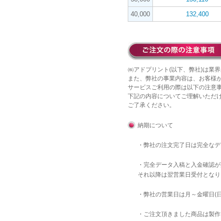
40,000
132,400
㈱アドプリント(以下、弊社)は業界
また、弊社の事業内容は、お客様
サービスご利用の際は以下の注意
下記の内容についてご理解いただ
ご了承ください。
納期について
・弊社の注文完了日は完全な
・完全データ入稿と入金確認が
それ以降は翌営業日受付となり
・弊社の営業日は月～金曜日(
・ご注文頂きました商品は製作