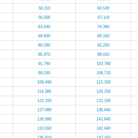
50,110
60,530
56,500
67,110
63,540
74,390
69,830
80,160
80,180
92,250
85,970
98,010
91,780
103,780
99,030
108,710
108,490
121,330
114,380
126,250
121,150
131,100
127,080
136,840
135,890
141,940
133,550
142,940
135,910
147,150