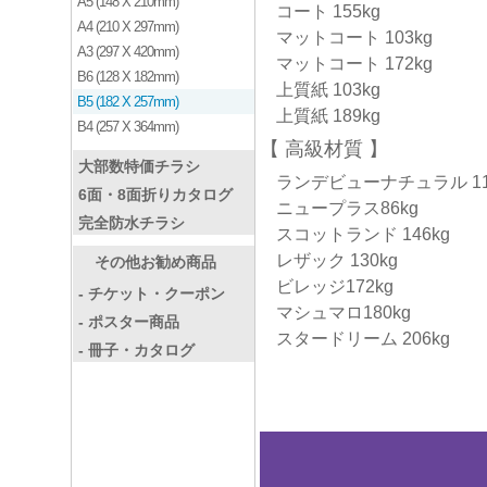
A5 (148 X 210mm)
コート 155kg
A4 (210 X 297mm)
マットコート 103kg
A3 (297 X 420mm)
マットコート 172kg
B6 (128 X 182mm)
上質紙 103kg
B5 (182 X 257mm)
上質紙 189kg
B4 (257 X 364mm)
高級材質
大部数特価チラシ
ランデビューナチュラル 11
6面・8面折りカタログ
ニュープラス86kg
完全防水チラシ
スコットランド 146kg
レザック 130kg
その他お勧め商品
ビレッジ172kg
- チケット・クーポン
マシュマロ180kg
- ポスター商品
スタードリーム 206kg
- 冊子・カタログ