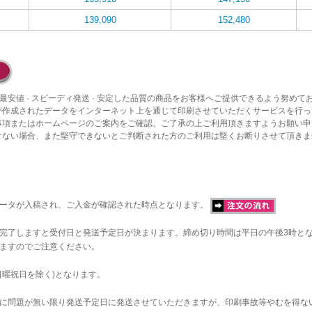
139,090
152,480
最安値 · スピーディ発送 · 安定した品質の商品をお客様へご提供できるよう努めて
が作成されたデータをインターネット上を通じて印刷させていただくサービスを行っ
事項またはホームページのご案内をご確認、ご了承の上ご利用頂きますようお願い申
けない場合、また堅守できないとご判断された方のご利用は堅くお断りさせて頂きま
データが入稿され、ご入金が確認された時点となります。
完了しますと受付日と発送予定日が決まります。締め切り時間は平日の午後3時と
ますのでご注意ください。
日曜祝日を除く)となります。
に問題が無い限り発送予定日に発送させていただきますが、印刷事故等やむを得な