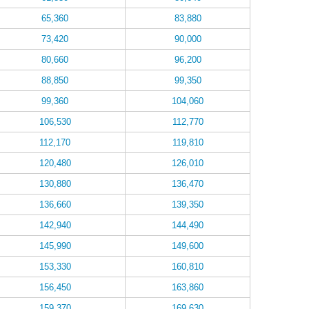
65,360
83,880
73,420
90,000
80,660
96,200
88,850
99,350
99,360
104,060
106,530
112,770
112,170
119,810
120,480
126,010
130,880
136,470
136,660
139,350
142,940
144,490
145,990
149,600
153,330
160,810
156,450
163,860
159,370
169,630