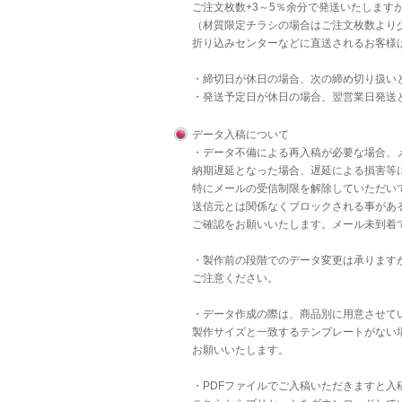
ご注文枚数+3～5％余分で発送いたします
（材質限定チラシの場合はご注文枚数より
折り込みセンターなどに直送されるお客様
・締切日が休日の場合、次の締め切り扱い
・発送予定日が休日の場合、翌営業日発送
データ入稿について
・データ不備による再入稿が必要な場合、
納期遅延となった場合、遅延による損害等
特にメールの受信制限を解除していただいて
送信元とは関係なくブロックされる事があ
ご確認をお願いいたします。メール未到着
・製作前の段階でのデータ変更は承りますが
ご注意ください。
・データ作成の際は、商品別に用意させて
製作サイズと一致するテンプレートがない
お願いいたします。
・PDFファイルでご入稿いただきますと