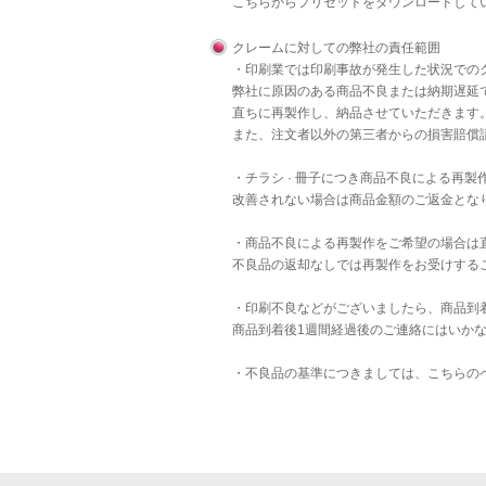
こちら
からプリセットをダウンロードして
クレームに対しての弊社の責任範囲
・印刷業では印刷事故が発生した状況での
弊社に原因のある商品不良または納期遅延
直ちに再製作し、納品させていただきます
また、注文者以外の第三者からの損害賠償
・チラシ · 冊子につき商品不良による再
改善されない場合は商品金額のご返金とな
・商品不良による再製作をご希望の場合は
不良品の返却なしでは再製作をお受けする
・印刷不良などがございましたら、商品到
商品到着後1週間経過後のご連絡にはいか
・不良品の基準につきましては、
こちら
の