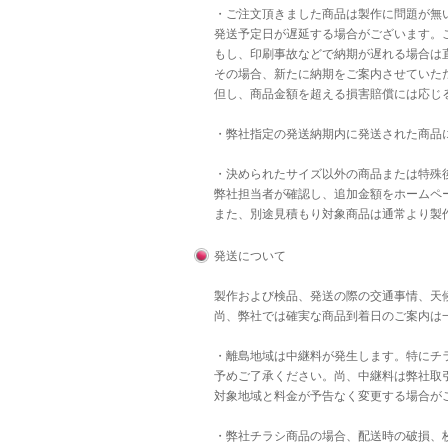
・ご注文頂きました商品は製作に問題が無
発送予定日が遅延する場合がございます。
もし、印刷事故などで納期が遅れる場合は直
その場合、新たに納期をご案内させていた
但し、商品金額を超える損害賠償には応じ
・弊社指定の発送納期内に発送された商品
・決められたサイズ以外の商品または特殊後
弊社担当者が確認し、追加金額をホームペ
また、別途見積もり対象商品は通常より製
発送について
製作および検品、発送の際の交通事情、天
尚、弊社では確実な商品到着日のご案内は
・離島地域は中継料が発生します。特にチラ
予めご了承ください。尚、中継料は弊社取
対象地域と料金が予告なく変更する場合が
・弊社チラシ商品の場合、配送時の破損、