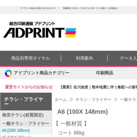
商品別専用ダイヤル
利用案内
データ
アドプリント商品カテゴリー
印刷商品
運営サイトからのお知らせ
【重要】佐川急便｜熊本地震に伴う集配への影響に
チラシ・フライヤ
ホーム
チラシ・フライヤー
一般チラ
ー
A6 (100X 148mm)
格安チラシ(材質限定)
一般材質
一般チラシ・フライヤー
A6 (100X 148mm)
コート 86kg