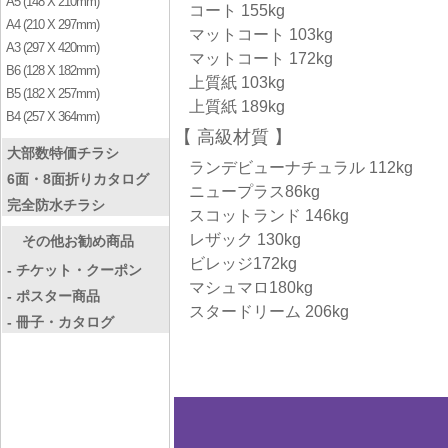
A5 (148 X 210mm)
コート 155kg
A4 (210 X 297mm)
マットコート 103kg
A3 (297 X 420mm)
マットコート 172kg
B6 (128 X 182mm)
上質紙 103kg
B5 (182 X 257mm)
上質紙 189kg
B4 (257 X 364mm)
高級材質
大部数特価チラシ
ランデビューナチュラル 112kg
6面・8面折りカタログ
ニュープラス86kg
完全防水チラシ
スコットランド 146kg
レザック 130kg
その他お勧め商品
ビレッジ172kg
- チケット・クーポン
マシュマロ180kg
- ポスター商品
スタードリーム 206kg
- 冊子・カタログ