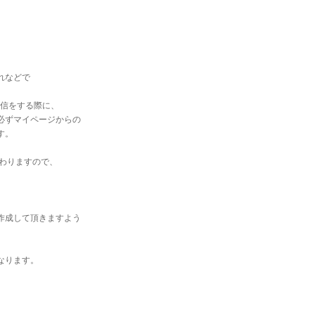
れなどで
送信をする際に、
必ずマイページからの
す。
変わりますので、
。
作成して頂きますよう
なります。