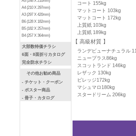
A5 (148 X 210mm)
コート 155kg
A4 (210 X 297mm)
マットコート 103kg
A3 (297 X 420mm)
マットコート 172kg
B6 (128 X 182mm)
上質紙 103kg
B5 (182 X 257mm)
上質紙 189kg
B4 (257 X 364mm)
高級材質
大部数特価チラシ
ランデビューナチュラル 11
6面・8面折りカタログ
ニュープラス86kg
完全防水チラシ
スコットランド 146kg
レザック 130kg
その他お勧め商品
ビレッジ172kg
- チケット・クーポン
マシュマロ180kg
- ポスター商品
スタードリーム 206kg
- 冊子・カタログ