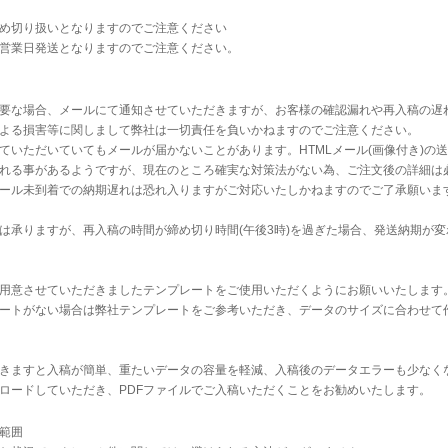
め切り扱いとなりますのでご注意ください
営業日発送となりますのでご注意ください。
要な場合、メールにて通知させていただきますが、お客様の確認漏れや再入稿の遅
よる損害等に関しまして弊社は一切責任を負いかねますのでご注意ください。
ていただいていてもメールが届かないことがあります。HTMLメール(画像付き)の
れる事があるようですが、現在のところ確実な対策法がない為、ご注文後の詳細は
ール未到着での納期遅れは恐れ入りますがご対応いたしかねますのでご了承願いま
は承りますが、再入稿の時間が締め切り時間(午後3時)を過ぎた場合、発送納期が
用意させていただきましたテンプレートをご使用いただくようにお願いいたします
ートがない場合は
弊社テンプレート
をご参考いただき、データのサイズに合わせて
だきますと入稿が簡単、重たいデータの容量を軽減、入稿後のデータエラーも少なく
ロードしていただき、PDFファイルでご入稿いただくことをお勧めいたします。
範囲