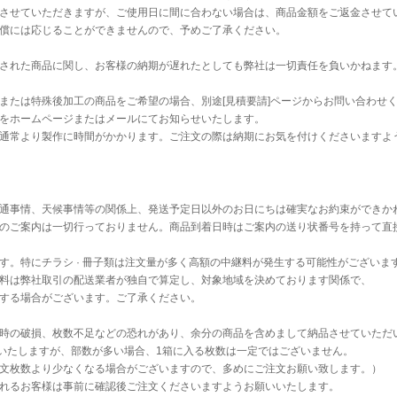
させていただきますが、ご使用日に間に合わない場合は、商品金額をご返金させて
償には応じることができませんので、予めご了承ください。
された商品に関し、お客様の納期が遅れたとしても弊社は一切責任を負いかねます
または特殊後加工の商品をご希望の場合、別途[見積要請]ページからお問い合わせ
をホームページまたはメールにてお知らせいたします。
通常より製作に時間がかかります。ご注文の際は納期にお気を付けくださいますよ
通事情、天候事情等の関係上、発送予定日以外のお日にちは確実なお約束ができか
のご案内は一切行っておりません。商品到着日時はご案内の送り状番号を持って直
す。特にチラシ · 冊子類は注文量が多く高額の中継料が発生する可能性がございま
料は弊社取引の配送業者が独自で算定し、対象地域を決めております関係で、
する場合がございます。ご了承ください。
時の破損、枚数不足などの恐れがあり、余分の商品を含めまして納品させていただ
送いたしますが、部数が多い場合、1箱に入る枚数は一定ではございません。
文枚数より少なくなる場合がございますので、多めにご注文お願い致します。）
れるお客様は事前に確認後ご注文くださいますようお願いいたします。