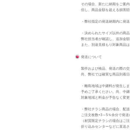
その場合、新たに納期をご案内
但し、商品金額を超える損害賠
・弊社指定の発送納期内に発送
・決められたサイズ以外の商品
弊社担当者が確認し、追加金額
また、別途見積もり対象商品は
発送について
製作および検品、発送の際の交
尚、弊社では確実な商品到着日
・離島地域は中継料が発生しま
予めご了承ください。尚、中継
対象地域と料金が予告なく変更
・弊社チラシ商品の場合、配送
ご注文枚数+3～5％余分で発
（材質限定チラシの場合はご注
折り込みセンターなどに直送さ