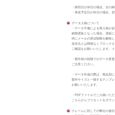
・締切日が休日の場合、次の締
・発送予定日が休日の場合、翌
データ入稿について
・データ不備による再入稿が必
納期遅延となった場合、遅延に
特にメールの受信制限を解除し
送信元とは関係なくブロックさ
ご確認をお願いいたします。メ
・製作前の段階でのデータ変更
ご注意ください。
・データ作成の際は、商品別に
製作サイズと一致するテンプレ
お願いいたします。
・PDFファイルでご入稿いた
こちら
からプリセットをダウン
クレームに対しての弊社の責任