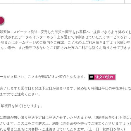
最安値 · スピーディ発送 · 安定した品質の商品をお客様へご提供できるよう努めて
が作成されたデータをインターネット上を通じて印刷させていただくサービスを行っ
事項またはホームページのご案内をご確認、ご了承の上ご利用頂きますようお願い申
けない場合、また堅守できないとご判断された方のご利用は堅くお断りさせて頂きま
データが入稿され、ご入金が確認された時点となります。
完了しますと受付日と発送予定日が決まります。締め切り時間は平日の午後3時と
ますのでご注意ください。
日曜祝日を除く)となります。
に問題が無い限り発送予定日に発送させていただきますが、印刷事故等やむを得な
ざいます。この点をご理解の上、納期に充分余裕を持ってご注文くださいますよう
れる場合は直ちにお客様へご連絡させていただきます。(土・日・祝祭日を除く)