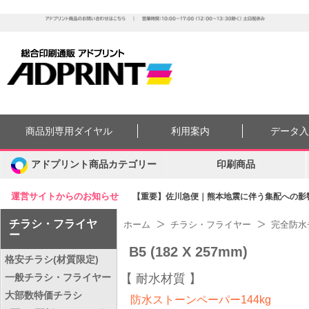
商品別専用ダイヤル
利用案内
データ
アドプリント商品カテゴリー
印刷商品
運営サイトからのお知らせ
【重要】佐川急便｜熊本地震に伴う集配への影響に
チラシ・フライヤ
ホーム
チラシ・フライヤー
完全防水
ー
B5 (182 X 257mm)
格安チラシ(材質限定)
一般チラシ・フライヤー
耐水材質
大部数特価チラシ
防水ストーンペーパー144kg