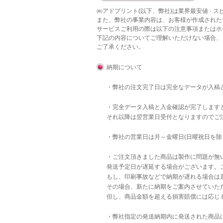
㈱アドプリント(以下、弊社)は業界最安値 · 
また、弊社の事業内容は、お客様が作成された
サービスご利用の際は以下の注意事項またはホ
下記の内容についてご理解いただけない場合、
ご了承ください。
納期について
・弊社の注文完了日は完全なデータが入稿
・完全データ入稿と入金確認が完了します
それ以降は翌営業日受付となりますのでご
・弊社の営業日は月～金曜日(日曜祝日を除
・ご注文頂きました商品は製作に問題が無
発送予定日が遅延する場合がございます。
もし、印刷事故などで納期が遅れる場合は直
その場合、新たに納期をご案内させていた
但し、商品金額を超える損害賠償には応じ
・弊社指定の発送納期内に発送された商品