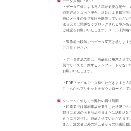
データ入稿について
・データ不備による再入稿が必要な場合、
納期遅延となった場合、遅延による損害等
特にメールの受信制限を解除していただいて
送信元とは関係なくブロックされる事があ
ご確認をお願いいたします。メール未到着
・製作前の段階でのデータ変更は承りますが
ご注意ください。
・データ作成の際は、商品別に用意させて
製作サイズと一致するテンプレートがない
お願いいたします。
・PDFファイルでご入稿いただきますと
こちら
からプリセットをダウンロードして
クレームに対しての弊社の責任範囲
・印刷業では印刷事故が発生した状況での
弊社に原因のある商品不良または納期遅延
直ちに再製作し、納品させていただきます
また、注文者以外の第三者からの損害賠償