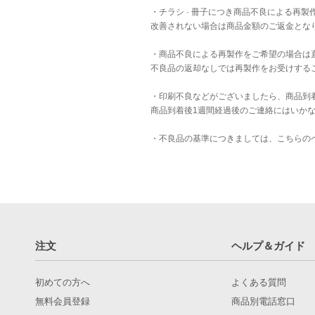
・チラシ · 冊子につき商品不良による再
改善されない場合は商品金額のご返金とな
・商品不良による再製作をご希望の場合は
不良品の返却なしでは再製作をお受けする
・印刷不良などがございましたら、商品到
商品到着後1週間経過後のご連絡にはいか
・不良品の基準につきましては、
こちら
の
注文
ヘルプ＆ガイド
初めての方へ
よくある質問
無料会員登録
商品別電話窓口