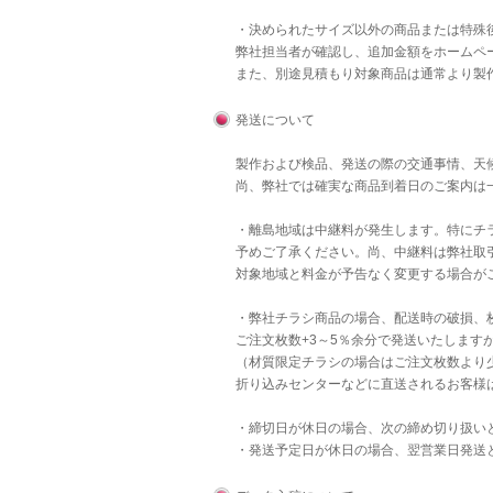
・決められたサイズ以外の商品または特殊後
弊社担当者が確認し、追加金額をホームペ
また、別途見積もり対象商品は通常より製
発送について
製作および検品、発送の際の交通事情、天
尚、弊社では確実な商品到着日のご案内は
・離島地域は中継料が発生します。特にチラ
予めご了承ください。尚、中継料は弊社取
対象地域と料金が予告なく変更する場合が
・弊社チラシ商品の場合、配送時の破損、
ご注文枚数+3～5％余分で発送いたします
（材質限定チラシの場合はご注文枚数より
折り込みセンターなどに直送されるお客様
・締切日が休日の場合、次の締め切り扱い
・発送予定日が休日の場合、翌営業日発送