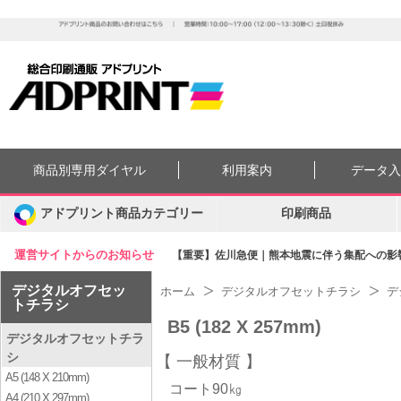
商品別専用ダイヤル
利用案内
データ
アドプリント商品カテゴリー
印刷商品
運営サイトからのお知らせ
【重要】佐川急便｜熊本地震に伴う集配への影響に
デジタルオフセッ
ホーム
デジタルオフセットチラシ
デ
トチラシ
B5 (182 X 257mm)
デジタルオフセットチラ
シ
一般材質
A5 (148 X 210mm)
コート90㎏
A4 (210 X 297mm)