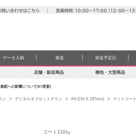
データ入稿
発送
発送予定日
店舗・販促商品
梱包・大型商品
配への影響について[8/5更新]
ラシ
デジタルオフセットチラシ
A4 (210 X 297mm)
マットコート
コート110㎏