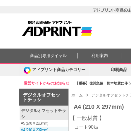
商品別専用ダイヤル
利用案内
アドプリント商品カテゴリー
印刷商品
運営サイトからのお知らせ
【重要】佐川急便｜熊本地震に伴う集
デジタルオフセッ
ホーム
デジタルオフセットチ
トチラシ
A4 (210 X 297mm)
デジタルオフセットチラ
シ
一般材質
A5 (148 X 210mm)
コート90㎏
A4 (210 X 297mm)