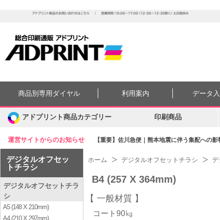
商品別専用ダイヤル
利用案内
データ
アドプリント商品カテゴリー
印刷商品
運営サイトからのお知らせ
【重要】佐川急便｜熊本地震に伴う集配への影響に
デジタルオフセッ
ホーム
デジタルオフセットチラシ
デ
トチラシ
B4 (257 X 364mm)
デジタルオフセットチラ
シ
一般材質
A5 (148 X 210mm)
コート90㎏
A4 (210 X 297mm)