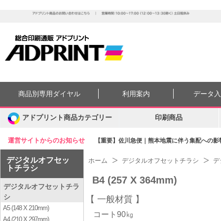
商品別専用ダイヤル
利用案内
データ
アドプリント商品カテゴリー
印刷商品
運営サイトからのお知らせ
【重要】佐川急便｜熊本地震に伴う集配への影響に
デジタルオフセッ
ホーム
デジタルオフセットチラシ
デ
トチラシ
B4 (257 X 364mm)
デジタルオフセットチラ
シ
一般材質
A5 (148 X 210mm)
コート90㎏
A4 (210 X 297mm)