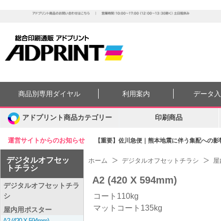
商品別専用ダイヤル
利用案内
データ
アドプリント商品カテゴリー
印刷商品
運営サイトからのお知らせ
【重要】佐川急便｜熊本地震に伴う集配への影響に
デジタルオフセッ
ホーム
デジタルオフセットチラシ
屋
トチラシ
A2 (420 X 594mm)
デジタルオフセットチラ
シ
コート110kg
マットコート135kg
屋内用ポスター
A2 (420 X 594mm)