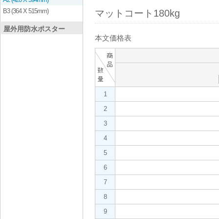
B3 (364 X 515mm)
マットコート180kg
屋外用防水ポスター
本文価格表
1
2
3
4
5
6
7
8
9