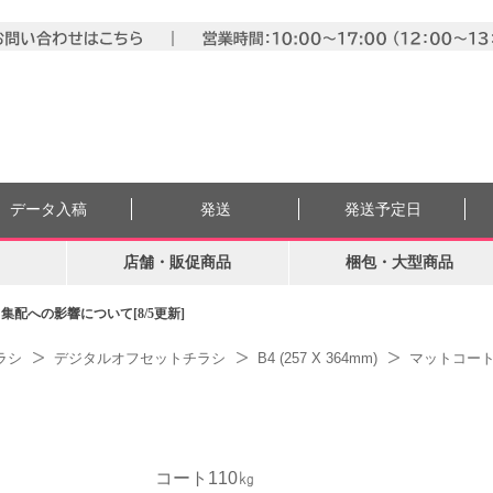
データ入稿
発送
発送予定日
店舗・販促商品
梱包・大型商品
配への影響について[8/5更新]
ラシ
デジタルオフセットチラシ
B4 (257 X 364mm)
マットコート
コート110㎏