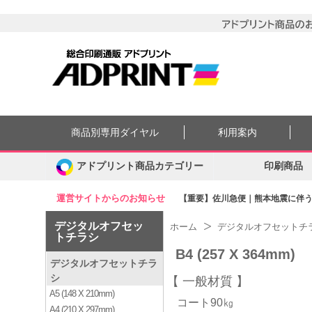
商品別専用ダイヤル
利用案内
アドプリント商品カテゴリー
印刷商品
運営サイトからのお知らせ
【重要】佐川急便｜熊本地震に伴う集
デジタルオフセッ
ホーム
デジタルオフセットチ
トチラシ
B4 (257 X 364mm)
デジタルオフセットチラ
シ
一般材質
A5 (148 X 210mm)
コート90㎏
A4 (210 X 297mm)