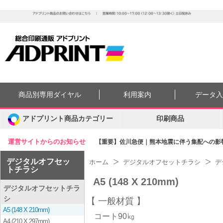
商品別専用ダイヤル
利用案内
データ
アドプリント商品カテゴリー
印刷商品
運営サイトからのお知らせ
【重要】佐川急便｜熊本地震に伴う集配への影響に
デジタルオフセッ
ホーム
デジタルオフセットチラシ
デ
トチラシ
A5 (148 X 210mm)
デジタルオフセットチラ
シ
一般材質
A5 (148 X 210mm)
コート90㎏
A4 (210 X 297mm)