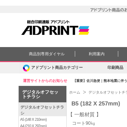
商品別専用ダイヤル
利用案内
アドプリント商品カテゴリー
印刷商品
運営サイトからのお知らせ
【重要】佐川急便｜熊本地震に伴う集
デジタルオフセッ
ホーム
デジタルオフセットチ
トチラシ
B5 (182 X 257mm)
デジタルオフセットチラ
シ
一般材質
A5 (148 X 210mm)
コート90㎏
A4 (210 X 297mm)