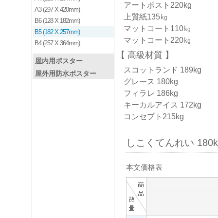
アートポスト220kg
A3 (297 X 420mm)
上質紙135㎏
B6 (128 X 182mm)
マットコート110㎏
B5 (182 X 257mm)
マットコート220㎏
B4 (257 X 364mm)
高級材質
屋内用ポスター
スコットランド 189kg
屋外用防水ポスター
グレース 180kg
フィラレ 186kg
キーカルアイス 172kg
コンセプト215kg
しこくてんれい 180k
本文価格表