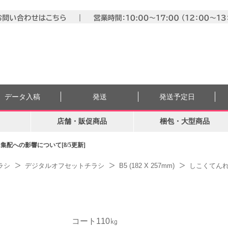
データ入稿
発送
発送予定日
店舗・販促商品
梱包・大型商品
配への影響について[8/5更新]
ラシ
デジタルオフセットチラシ
B5 (182 X 257mm)
しこくてんれい
コート110㎏