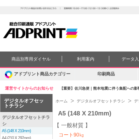
商品別専用ダイヤル
利用案内
データ
アドプリント商品カテゴリー
印刷商品
運営サイトからのお知らせ
【重要】佐川急便｜熊本地震に伴う集配への影響に
デジタルオフセッ
ホーム
デジタルオフセットチラシ
デ
トチラシ
A5 (148 X 210mm)
デジタルオフセットチラ
シ
一般材質
A5 (148 X 210mm)
コート90㎏
A4 (210 X 297mm)