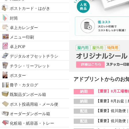
ポストカード・はがき
封筒
卓上カレンダー
メニュー印刷
卓上POP
デジタルオフセットチラシ
チラシ・リーフレット
ポスター
アドプリントからのお
冊子・カタログ
【重要】8月工場整備
納期
既製品ダンボール箱
【重要】8月お盆｜
納期
ポスト投函用箱・メール便
【重要】佐川急便
配送
オーダーダンボール箱
【重要】佐川急便
配送
化粧箱・紙容器・トレー