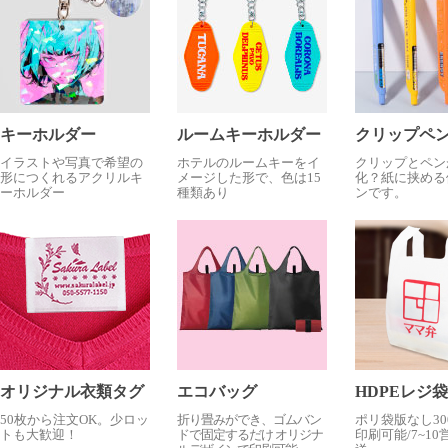
キーホルダー
ルームキーホルダー
クリップペ
イラストや写真で希望の
ホテルのルームキーをイ
クリップとペン
形につくれるアクリルキ
メージした形で、色は15
化？紙に挟める
ーホルダー
種類あり
ンです。
オリジナル衣類タグ
エコバッグ
HDPEレジ袋
50枚から注文OK。少ロッ
折り畳みができ、ゴムバン
ポリ袋版なし30
トも大歓迎！
ドで固定するだけ オリジナ
印刷可能/7~1