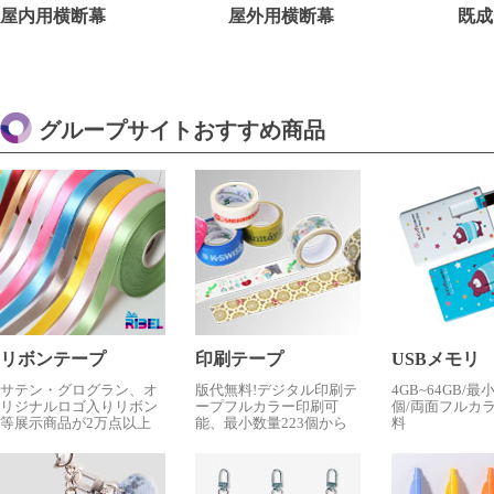
屋内用横断幕
屋外用横断幕
既成
グループサイトおすすめ商品
リボンテープ
印刷テープ
USBメモリ
サテン・グログラン、オ
版代無料!デジタル印刷テ
4GB~64GB/最
リジナルロゴ入りリボン
ープフルカラー印刷可
個/両面フルカ
等展示商品が2万点以上
能、最小数量223個から
料