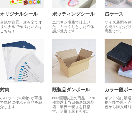
オリジナルシール
ポッティングシール
缶ケース
台紙や背景、形も全てオ
エポキシ樹脂で仕上げ
サイズ展開も豊
リジナルで作りたい方は
た、ぷっくりとした立体
ら発注いただけ
こちら！
感が魅力です
商品です。
封筒
既製品ダンボール
カラー段ボ
小ロットでの制作が可能
600種類以上の商品、270
ギフト箱に最適
で気軽に作れる商品を紹
種類以上当日発送既製品
刷可能で黒・赤
介します
箱！業界一安さを目指
色から購入可能
す。少量印刷も可能。