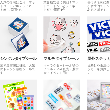
人気の名刺はこれ！マッ
業界最安値に挑戦！マッ
色付き名刺に白
トコート220kg ラミネー
トコート220kg ラミネー
る個性的でイン
ト無し/両面4色
ト有り/両面4色
ある名刺です。
シングルタイプシール
マルチタイプシール
屋外ステッ
業界最安値に挑戦！人気
キャラクターシール等の
日差しや雨風に
のトムソン裁断シールで
ノベルティや販売・展示
ッカーをお探し
す。
会・イベント用に
レ！