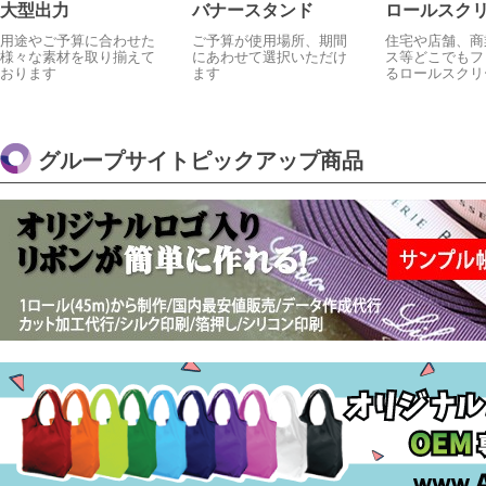
大型出力
バナースタンド
ロールスク
用途やご予算に合わせた
ご予算が使用場所、期間
住宅や店舗、商
様々な素材を取り揃えて
にあわせて選択いただけ
ス等どこでもフ
おります
ます
るロールスクリ
グループサイトピックアップ商品