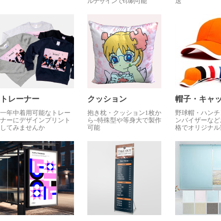
ルデザインで印刷可能
送
トレーナー
クッション
帽子・キャ
一年中着用可能なトレー
抱き枕・クッション1枚か
野球帽・ハンチ
ナーにデザインプリント
ら~特殊型や等身大で製作
ンバイザーなど
してみませんか
可能
格でオリジナル