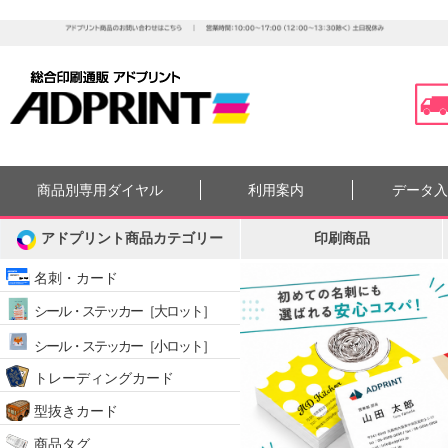
商品別専用ダイヤル
利用案内
データ
運営サイトからのお知らせ
【重要】佐川急便｜熊本地震に伴う集配への影響につ
アドプリント商品カテゴリー
印刷商品
名刺・カード
シール・ステッカー［大ロット］
シール・ステッカー［小ロット］
トレーディングカード
型抜きカード
商品タグ