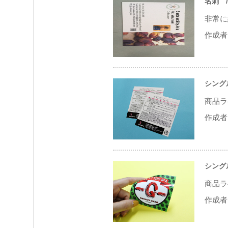
名刺
/
非常に
作成者 
シング
商品ラ
作成者 
シング
商品ラ
作成者 