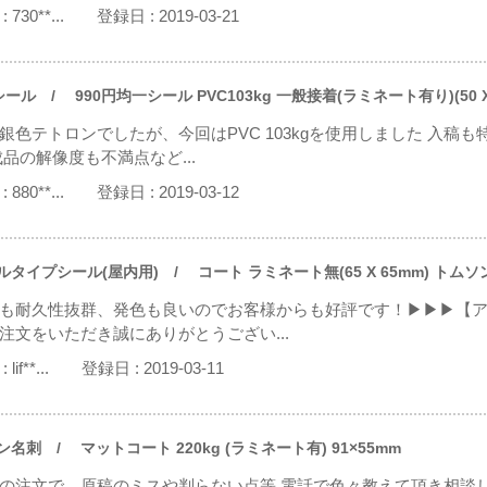
:
730**...
登録日 :
2019-03-21
シール
/ 990円均一シール PVC103kg 一般接着(ラミネート有り)(50 X
銀色テトロンでしたが、今回はPVC 103kgを使用しました 入稿
成品の解像度も不満点など...
:
880**...
登録日 :
2019-03-12
ルタイプシール(屋内用)
/ コート ラミネート無(65 X 65mm) トム
も耐久性抜群、発色も良いのでお客様からも好評です！▶▶▶【
注文をいただき誠にありがとうござい...
:
lif**...
登録日 :
2019-03-11
ン名刺
/ マットコート 220kg (ラミネート有) 91×55mm
の注文で 原稿のミスや判らない点等 電話で色々教えて頂き相談