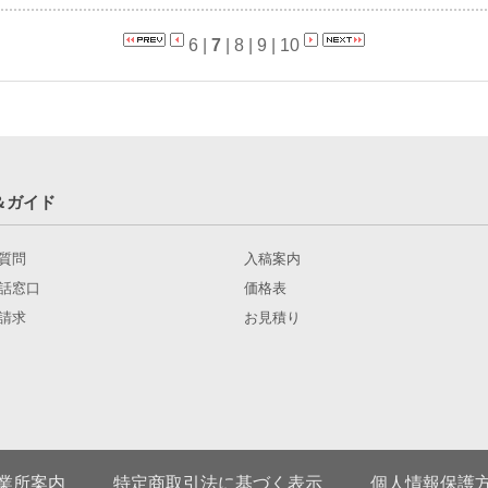
6
|
7
|
8
|
9
|
10
＆ガイド
質問
入稿案内
話窓口
価格表
請求
お見積り
業所案内
特定商取引法に基づく表示
個人情報保護