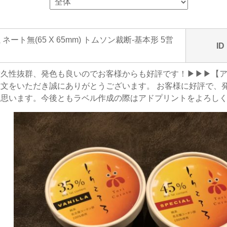
ネート無(65 X 65mm) トムソン裁断-基本形 5営
ID
耐久性抜群、発色も良いのでお客様からも好評です！▶▶▶【
文をいただき誠にありがとうございます。 お客様に好評で、
く思います。今後ともラベル作成の際はアドプリントをよろし