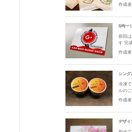
作成者 
S均一
前回は
す 完
作成者 
シング
冷凍で
ルのご
作成者 
デザイ
初めて