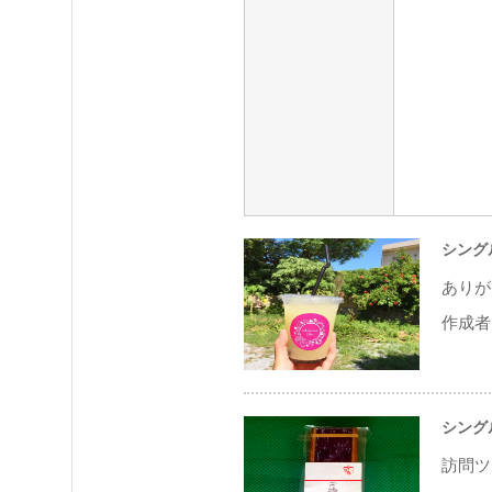
シング
ありが
作成者 
シング
訪問ツ