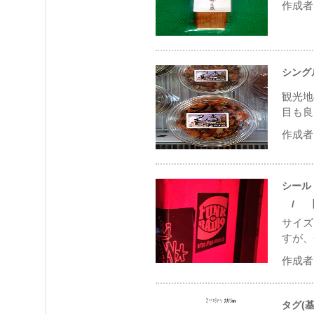
作成者 
シング
観光地
目も良
作成者 
シール
/ 【9
サイズ
すが、
作成者 
タグ(基