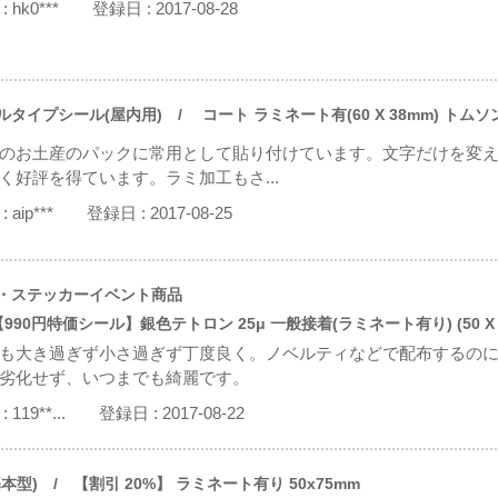
:
hk0***
登録日 :
2017-08-28
ルタイプシール(屋内用)
/ コート ラミネート有(60 X 38mm) トム
のお土産のパックに常用として貼り付けています。文字だけを変え
く好評を得ています。ラミ加工もさ...
:
aip***
登録日 :
2017-08-25
・ステッカーイベント商品
90円特価シール】銀色テトロン 25μ 一般接着(ラミネート有り) (50 X 
も大き過ぎず小さ過ぎず丁度良く。ノベルティなどで配布するのに
劣化せず、いつまでも綺麗です。
:
119**...
登録日 :
2017-08-22
本型)
/ 【割引 20%】 ラミネート有り 50x75mm