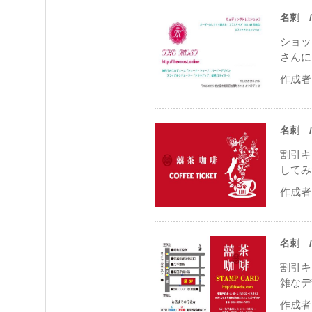
名刺
/
ショッ
さんに
作成者 
名刺
/
割引キ
してみ
作成者 
名刺
/
割引キ
雑なデ
作成者 