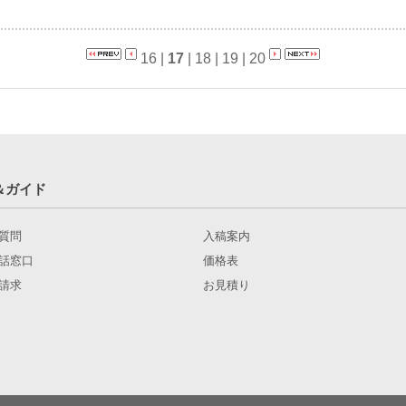
16
|
17
|
18
|
19
|
20
＆ガイド
質問
入稿案内
話窓口
価格表
請求
お見積り