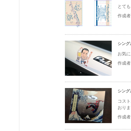
とても
作成者 
シング
お気に
作成者 
シング
コスト
おりま
作成者 