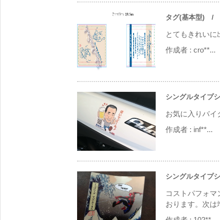
タグ(基本型)
/ 
とてもきれいに
作成者 :
cro**...
シングルタイプシ
お気に入りバイ
作成者 :
inf**...
シングルタイプシ
コストパフォマ
おります。次は増
作成者 :
102**...