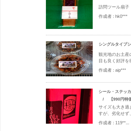
訪問ツール扇子
作成者 :
hk0***
シングルタイプシ
観光地のお土産
目も良く好評を得
作成者 :
aip***
シール・ステッ
/ 【990円特価シ
サイズも大き過
すが、劣化せず
作成者 :
119**...