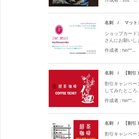
名刺
/ マットコート
ショップカード
さんにお願いしま
作成者 :
hin**...
名刺
/ 【割引 140
割引キャンペー
してみたところ、
作成者 :
hin**...
名刺
/ 【割引 140
割引キャンペー