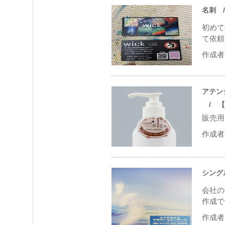
名刺
/
初めて
て依頼
作成者 
アテン
/ 【割
販売用
作成者 
シング
会社の
作成で
作成者 