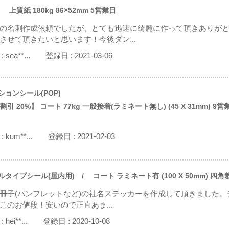
 上質紙 180kg 86×52mm 5営業日
の名刺作成依頼でしたが、とても迅速に綺麗に作って頂きありが
させて頂きたいと思います！今後ダン...
:
sea**...
登録日 :
2021-03-06
ションシール(POP)
引 20%】 コート 77kg 一般接着(ラミネート無し) (45 X 31mm) 9
:
kum**...
登録日 :
2021-02-03
ルタイプシール(屋内用)
/ コート ラミネート有 (100 X 50mm) 四角
冊子(パンフレットなど)の社名ステッカーを作成して頂きました。デ
このお値段！安いので正直あま...
:
hei**...
登録日 :
2020-10-08