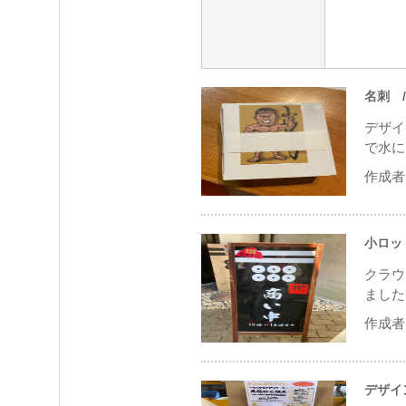
名刺
/
デザイ
で水に
作成者 
小ロッ
クラウ
ました
作成者 
デザイ