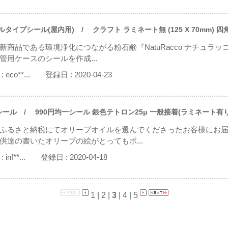
ルタイプシール(屋内用)
/ クラフト ラミネート無 (125 X 70mm) 四
新商品である環境浄化につながる粉石鹸『NatuRacco ナチュラ
管用ケースのシールを作成...
:
eco**...
登録日 :
2020-04-23
シール
/ 990円均一シール 銀色テトロン25μ 一般接着(ラミネート有り)(5
ふるさと納税にてオリーブオイルを選んでくださったお客様にお
供達の書いたオリーブの絵がとってもポ...
:
inf**...
登録日 :
2020-04-18
1
|
2
|
3
|
4
|
5