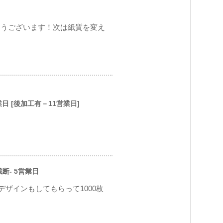
とうございます！次は紙質を変え
営業日 [後加工有－11営業日]
裁断- 5営業日
ザインもしてもらって1000枚