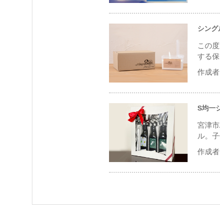
シング
この度
する保
作成者 
S均一
宮津市
ル。子
作成者 