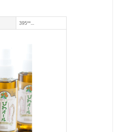
395**...