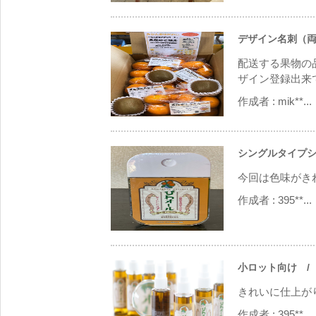
デザイン名刺（
配送する果物の
ザイン登録出来て
作成者 :
mik**...
シングルタイプシ
今回は色味がき
作成者 :
395**...
小ロット向け
/
きれいに仕上が
作成者 :
395**...