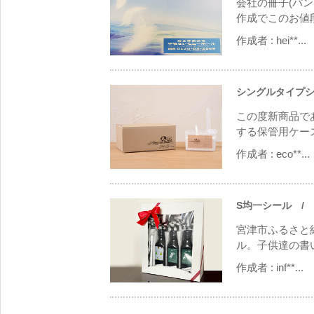
会社の冊子(パ
作成でこのお値段
作成者 :
hei**...
シングルタイプシ
この度新商品であ
する保管用ケース
作成者 :
eco**...
S均一シール
/ 
宮津市ふるさと
ル。子供達の書い
作成者 :
inf**...