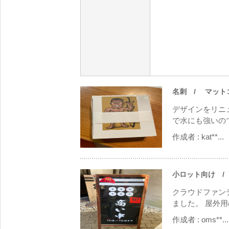
名刺
/ マットコー
デザインをリニ
で水にも強いの
作成者 :
kat**...
小ロット向け
/
クラウドファン
ました。 屋外用
作成者 :
oms**...