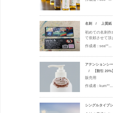
名刺
/ 上質紙 18
初めての名刺作
て依頼させて頂き
作成者 :
sea**...
アテンションシール
/ 【割引 20%】
販売用
作成者 :
kum**...
シングルタイプシ