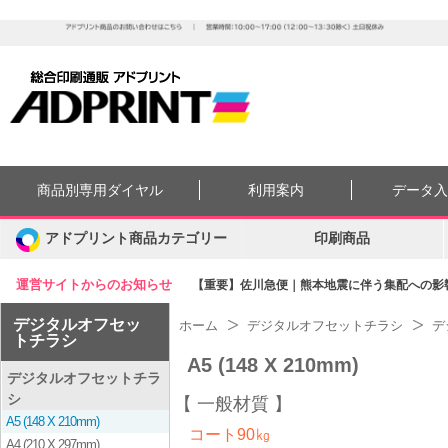
商品別専用ダイヤル
利用案内
データ
アドプリント商品カテゴリー
印刷商品
運営サイトからのお知らせ
【重要】佐川急便｜熊本地震に伴う集配への影響に
デジタルオフセッ
ホーム
デジタルオフセットチラシ
デ
トチラシ
A5 (148 X 210mm)
デジタルオフセットチラ
シ
一般材質
A5 (148 X 210mm)
コート90㎏
A4 (210 X 297mm)