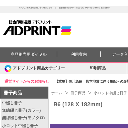
商品別専用ダイヤル
利用案内
データ
アドプリント商品カテゴリー
印刷商品
運営サイトからのお知らせ
【重要】佐川急便｜熊本地震に伴う集配への影響に
冊子商品
ホーム
冊子商品
小ロット中綴じ冊子
中綴じ冊子
B6 (128 X 182mm)
無線綴じ冊子(カラー)
無線綴じ冊子(モノクロ)
小ロット中綴じ冊子