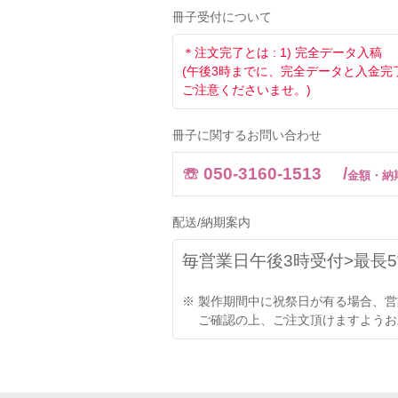
冊子受付について
＊注文完了とは : 1) 完全データ入
(午後3時までに、完全データと入金
ご注意くださいませ。)
冊子に関するお問い合わせ
☏ 050-3160-1513 /
金額・納
配送/納期案内
毎営業日午後3時受付>最長
※ 製作期間中に祝祭日が有る場合、
ご確認の上、ご注文頂けますようお