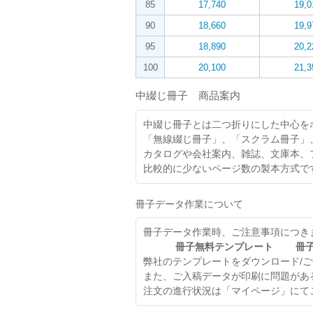
85
17,740
19,0
90
18,660
19,9
95
18,890
20,2
100
20,100
21,3
中綴じ冊子 商品案内
中綴じ冊子とは二つ折りにした中心を
「無線綴じ冊子」、「スクラム冊子」
カタログや会社案内、雑誌、文庫本、
比較的に少ないページ数の製本方式で
冊子データ作業について
冊子データ作業時、ご注意事項につき
冊子無料テンプレート
冊
弊社のテンプレートをダウンロード/
また、ご入稿データが印刷に問題があ
注文の進行状況は「マイページ」にて