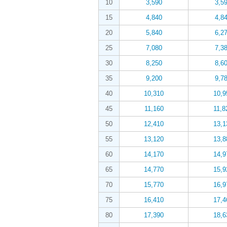
10
3,590
3,5
15
4,840
4,8
20
5,840
6,2
25
7,080
7,3
30
8,250
8,6
35
9,200
9,7
40
10,310
10,9
45
11,160
11,8
50
12,410
13,1
55
13,120
13,8
60
14,170
14,9
65
14,770
15,9
70
15,770
16,9
75
16,410
17,4
80
17,390
18,6