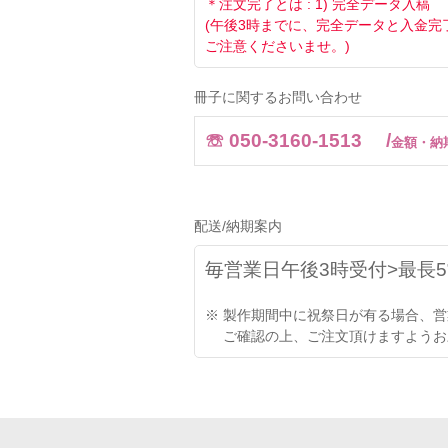
＊注文完了とは : 1) 完全データ入
(午後3時までに、完全データと入金
ご注意くださいませ。)
冊子に関するお問い合わせ
☏ 050-3160-1513 /
金額・納
配送/納期案内
毎営業日午後3時受付>最長
※ 製作期間中に祝祭日が有る場合、
ご確認の上、ご注文頂けますようお