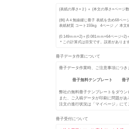
(表紙の厚さ×２) ＋ (本文の厚さ×ページ数÷
(例) A４無線綴じ冊子 表紙を含め68ペー
表紙材質 コート155kg 4ページ ／ 本文
(0.149ｍｍ×2)＋(0.081ｍｍ×64ページ÷2)
＊この計算式は目安です。誤差がありま
冊子データ作業について
冊子データ作業時、ご注意事項につき
冊子無料テンプレート
冊
弊社の無料冊子テンプレートをダウン
また、ご入稿データが印刷に問題があ
注文の進行状況は「マイページ」にて
冊子受付について