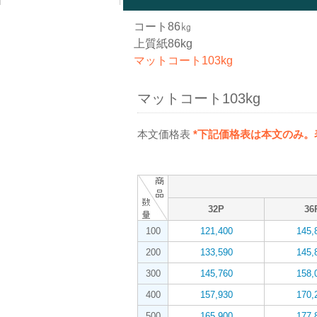
コート86㎏
上質紙86kg
マットコート103kg
マットコート103kg
本文価格表
*下記価格表は本文のみ
32P
36
100
121,400
145,
200
133,590
145,
300
145,760
158,
400
157,930
170,
500
165,900
177,