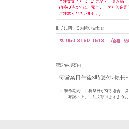
＊注文完了とは : 1) 完全データ入
(午後3時までに、完全データと入金
ご注意くださいませ。)
冊子に関するお問い合わせ
☏ 050-3160-1513 /
金額・納
配送/納期案内
毎営業日午後3時受付>最長
※ 製作期間中に祝祭日が有る場合、
ご確認の上、ご注文頂けますようお