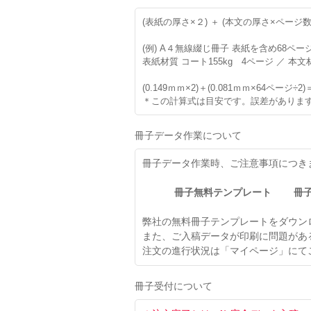
(表紙の厚さ×２) ＋ (本文の厚さ×ページ数÷
(例) A４無線綴じ冊子 表紙を含め68ペー
表紙材質 コート155kg 4ページ ／ 本文
(0.149ｍｍ×2)＋(0.081ｍｍ×64ページ÷2)
＊この計算式は目安です。誤差がありま
冊子データ作業について
冊子データ作業時、ご注意事項につき
冊子無料テンプレート
冊
弊社の無料冊子テンプレートをダウン
また、ご入稿データが印刷に問題があ
注文の進行状況は「マイページ」にて
冊子受付について