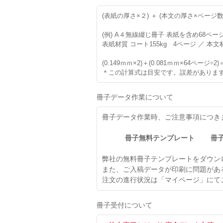
(表紙の厚さ×２) ＋ (本文の厚さ×ページ数÷
(例) A４無線綴じ冊子 表紙を含め68ペー
表紙材質 コート155kg 4ページ ／ 本文
(0.149ｍｍ×2)＋(0.081ｍｍ×64ページ÷2)
＊この計算式は目安です。誤差がありま
冊子データ作業について
冊子データ作業時、ご注意事項につき
冊子無料テンプレート
冊
弊社の無料冊子テンプレートをダウン
また、ご入稿データが印刷に問題があ
注文の進行状況は「マイページ」にて
冊子受付について