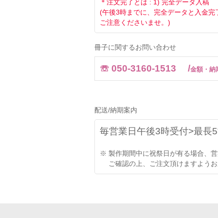
＊注文完了とは : 1) 完全データ入
(午後3時までに、完全データと入金
ご注意くださいませ。)
冊子に関するお問い合わせ
☏ 050-3160-1513 /
金額・納
配送/納期案内
毎営業日午後3時受付>最長
※ 製作期間中に祝祭日が有る場合、
ご確認の上、ご注文頂けますようお