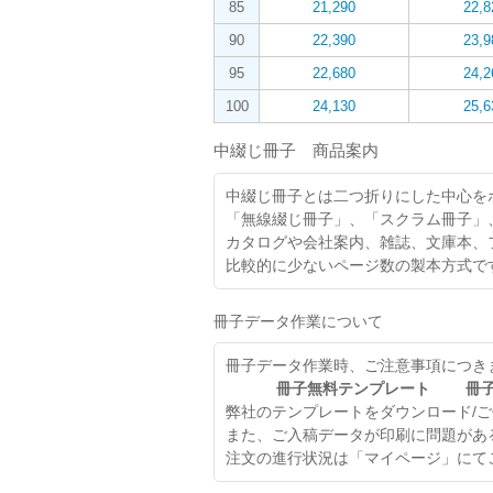
85
21,290
22,8
90
22,390
23,9
95
22,680
24,2
100
24,130
25,6
中綴じ冊子 商品案内
中綴じ冊子とは二つ折りにした中心を
「無線綴じ冊子」、「スクラム冊子」
カタログや会社案内、雑誌、文庫本、
比較的に少ないページ数の製本方式で
冊子データ作業について
冊子データ作業時、ご注意事項につき
冊子無料テンプレート
冊
弊社のテンプレートをダウンロード/
また、ご入稿データが印刷に問題があ
注文の進行状況は「マイページ」にて