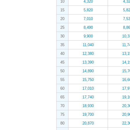
10
4,320
4,3
15
5,820
5,8
20
7,010
7,5
25
8,490
8,8
30
9,900
10,3
35
11,040
11,7
40
12,380
13,1
45
13,390
14,1
50
14,890
15,7
55
15,750
16,6
60
17,010
17,9
65
17,740
19,1
70
18,930
20,3
75
19,700
20,9
80
20,870
22,3