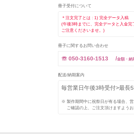
冊子受付について
＊注文完了とは : 1) 完全データ入
(午後3時までに、完全データと入金
ご注意くださいませ。)
冊子に関するお問い合わせ
☏ 050-3160-1513 /
金額・納
配送/納期案内
毎営業日午後3時受付>最長
※ 製作期間中に祝祭日が有る場合、
ご確認の上、ご注文頂けますようお