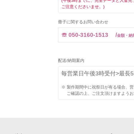
(午後3時までに、完全データと入金
ご注意くださいませ。)
冊子に関するお問い合わせ
☏ 050-3160-1513 /
金額・納
配送/納期案内
毎営業日午後3時受付>最長
※ 製作期間中に祝祭日が有る場合、
ご確認の上、ご注文頂けますようお