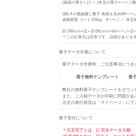
(表紙の厚さ×２) ＋ (本文の厚さ×ページ数÷
(例) A４無線綴じ冊子 表紙を含め68ペー
表紙材質 コート155kg 4ページ ／ 本文
(0.149ｍｍ×2)＋(0.081ｍｍ×64ページ÷2)
＊この計算式は目安です。誤差がありま
冊子データ作業について
冊子データ作業時、ご注意事項につき
冊子無料テンプレート
冊
弊社の無料冊子テンプレートをダウン
また、ご入稿データが印刷に問題があ
注文の進行状況は「マイページ」にて
冊子受付について
＊注文完了とは : 1) 完全データ入