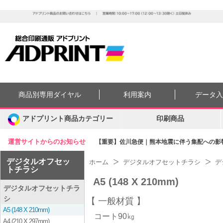
商品別専用ダイヤル
利用案内
データ
アドプリント商品カテゴリー
印刷商品
運営サイトからのお知らせ
【重要】佐川急便｜熊本地震に伴う集配への影響に
デジタルオフセッ
ホーム
デジタルオフセットチラシ
デ
トチラシ
A5 (148 X 210mm)
デジタルオフセットチラ
シ
一般材質
A5 (148 X 210mm)
コート90㎏
A4 (210 X 297mm)