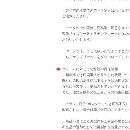
・製作前の段階でのデータ変更は承りますが
ご注意ください。
・データ作成の際は、商品別に用意させて
製作サイズと一致するテンプレートがない
お願いいたします。
・PDFファイルでご入稿いただきますと
こちら
からプリセットをダウンロードして
クレームに対しての弊社の責任範囲
・印刷業では印刷事故が発生した状況での
弊社に原因のある商品不良または納期遅延
直ちに再製作し、納品させていただきます
また、注文者以外の第三者からの損害賠償
・チラシ · 冊子･ポスターにつき商品不
改善されない場合は商品金額のご返金とな
・商品不良による再製作をご希望の場合は
不良品の返却なしでは再製作をお受けする