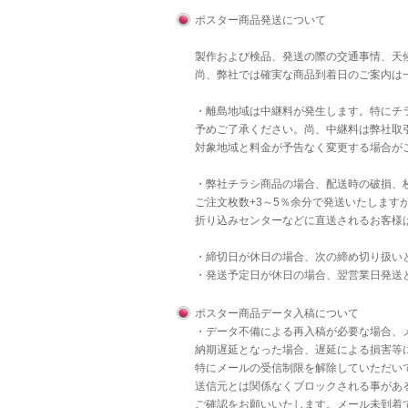
ポスター商品発送について
製作および検品、発送の際の交通事情、天
尚、弊社では確実な商品到着日のご案内は
・離島地域は中継料が発生します。特にチラ
予めご了承ください。尚、中継料は弊社取
対象地域と料金が予告なく変更する場合が
・弊社チラシ商品の場合、配送時の破損、
ご注文枚数+3～5％余分で発送いたします
折り込みセンターなどに直送されるお客様
・締切日が休日の場合、次の締め切り扱い
・発送予定日が休日の場合、翌営業日発送
ポスター商品データ入稿について
・データ不備による再入稿が必要な場合、
納期遅延となった場合、遅延による損害等
特にメールの受信制限を解除していただいて
送信元とは関係なくブロックされる事があ
ご確認をお願いいたします。メール未到着