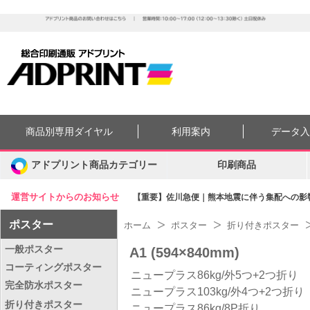
商品別専用ダイヤル
利用案内
データ
アドプリント商品カテゴリー
印刷商品
運営サイトからのお知らせ
【重要】佐川急便｜熊本地震に伴う集配への影響に
ポスター
ホーム
ポスター
折り付きポスター
一般ポスター
A1 (594×840mm)
コーティングポスター
ニュープラス86kg/外5つ+2つ折り
完全防水ポスター
ニュープラス103kg/外4つ+2つ折り
折り付きポスター
ニュープラス86kg/8P折り