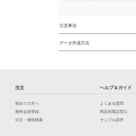
注意事項
データ作成方法
必ず下記の内容をご理解の上、ご注
後加工注意事項
トレーディングカードデータ作成及
角丸の基
専用のテンプレートをご提供してお
トムソ
※ トレーディングカードの専用テンプレート
予めご了
※ バリが
注文
ヘルプ＆ガイド
デザインデータの数は必ずご注文
1
トムソン
専用テンプレートは30件までの
2
テンプレートファイルを複製 / デー
初めての方へ
よくある質問
無料会員登録
商品別電話窓口
注文・価格検索
サンプル請求
箔加工は
デザインに