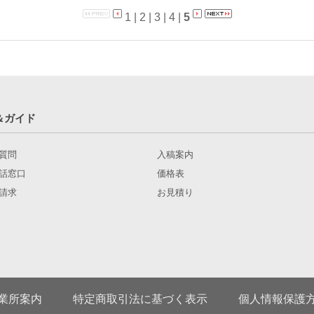
1
|
2
|
3
|
4
|
5
＆ガイド
質問
入稿案内
話窓口
価格表
請求
お見積り
業所案内
特定商取引法に基づく表示
個人情報保護