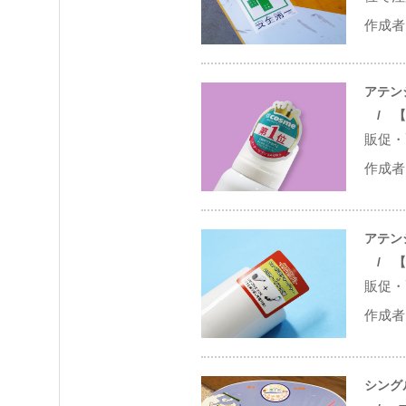
作成者 
アテン
/ 【割
販促・
作成者 
アテン
/ 【割
販促・
作成者 
シング