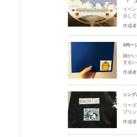
/ ユポ
イベン
示して
作成者 
S均一
細かい
文をい
作成者 
シング
リーズ
プリン
作成者 