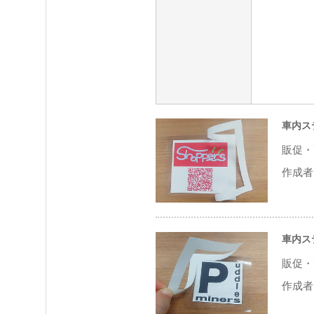
車内ス
販促・
作成者 
車内ス
販促・
作成者 