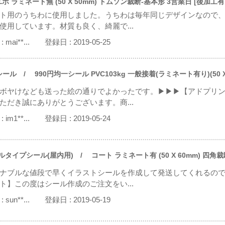
 ラミネート無 (50 X 50mm) トムソン裁断-基本形 3営業日 [後加工
ト用のうちわに使用しました。うちわは毎年同じデザインなので
使用しています。材質も良く、綺麗で...
:
mai**...
登録日 :
2019-05-25
シール
/ 990円均一シール PVC103kg 一般接着(ラミネート有り)(50 X
ボヤけなども送った絵の通りでよかったです。▶▶▶【アドプリ
ただき誠にありがとうございます。商...
:
im1**...
登録日 :
2019-05-24
ルタイプシール(屋内用)
/ コート ラミネート有 (50 X 60mm) 四角裁
ナブルな値段で早くイラストシールを作成して発送してくれるの
ト】この度はシール作成のご注文をい...
:
sun**...
登録日 :
2019-05-19