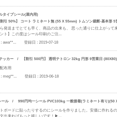
ルタイプシール(屋内用)
引 50%】 コート ラミネート無 (55 X 55mm) トムソン裁断-基本形 
ら発送までとても早く、商品の出来も、 思った通りに仕上がって
ント】この度はシール印刷のご注...
:
awa**...
登録日 :
2019-07-18
テッカー
/ 【割引 500円】 透明テトロン 32kg 円形 9営業日 (80X80) (
配布用
:
meg**...
登録日 :
2019-06-18
シール
/ 990円均一シール PVC103kg 一般接着(ラミネート有り)(50 X
トボードに貼ったりするのにシールを作りました。安価に作れるの
文出来ればもっと嬉しいです！▶...