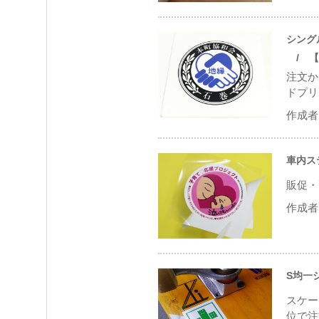
シング
/ 【割
注文か
ドプリ
作成者 
車内ス
販促・
作成者 
S均一
スケー
位で注