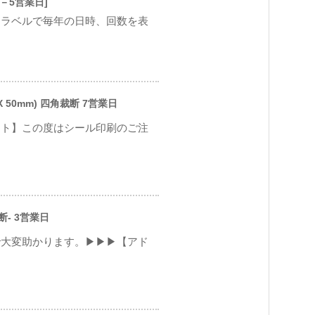
有－5営業日]
、ラベルで毎年の日時、回数を表
 50mm) 四角裁断 7営業日
ント】この度はシール印刷のご注
断- 3営業日
で大変助かります。▶▶▶【アド