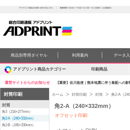
商品別専用ダイヤル
利用案内
データ
アドプリント商品カテゴリー
印刷商品
運営サイトからのお知らせ
【重要】佐川急便｜熊本地震に伴う集配への影響に
封筒印刷
ホーム
封筒印刷
封筒
角2-A（24
封筒
角2-A（240×332mm）
角3（216×277mm）
オフセット印刷
角2-A（240×332mm）
角2-B（245×330mm）