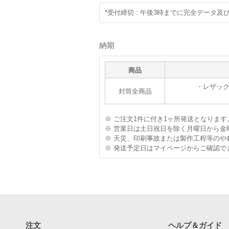
*受付締切 : 午後3時までに完全データ
納期
商品
・レザック#0
封筒全商品
※ ご注文1件に付き1ヶ所発送となります
※ 営業日は土日祝日を除く月曜日から金
※ 天災、印刷事故または製作工程等の
※ 発送予定日はマイページからご確認で
注文
ヘルプ＆ガイド