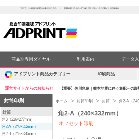
商品別専用ダイヤル
利用案内
データ
アドプリント商品カテゴリー
印刷商品
運営サイトからのお知らせ
【重要】佐川急便｜熊本地震に伴う集配への影響に
封筒印刷
ホーム
封筒印刷
封筒
角2-A（24
封筒
角2-A（240×332mm）
角3（216×277mm）
オフセット印刷
角2-A（240×332mm）
角2-B（245×330mm）