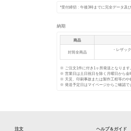
*受付締切 : 午後3時までに完全データ
納期
商品
・レザック#0
封筒全商品
※ ご注文1件に付き1ヶ所発送となります
※ 営業日は土日祝日を除く月曜日から金
※ 天災、印刷事故または製作工程等の
※ 発送予定日はマイページからご確認で
注文
ヘルプ＆ガイド