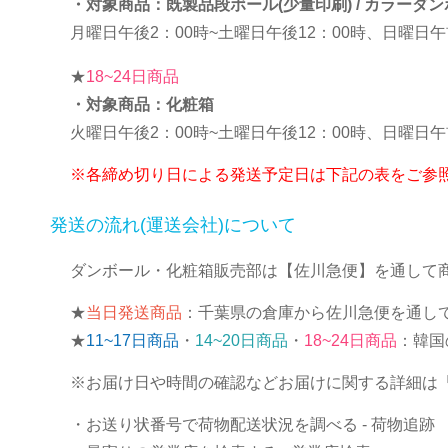
・対象商品：既製品段ボール(少量印刷) / カラーダン
月曜日午後2：00時~土曜日午後12：00時、日曜日
★
18~24日商品
・対象商品：化粧箱
火曜日午後2：00時~土曜日午後12：00時、日曜日
※各締め切り日による発送予定日は下記の表をご参
発送の流れ(運送会社)について
ダンボール・化粧箱販売部は【佐川急便】を通して
★
当日発送商品
：千葉県の倉庫から佐川急便を通し
★
11~17日商品
・
14~20日商品
・
18~24日商品
：韓国
※お届け日や時間の確認などお届けに関する詳細は
・お送り状番号で荷物配送状況を調べる
- 荷物追跡