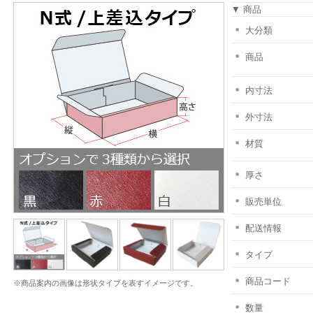
▼ 商品
大分類
商品
内寸法
外寸法
材質
厚さ
販売単位
配送情報
タイプ
商品コード
※商品案内の画像は形状タイプを表すイメージです。
数量