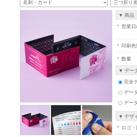
▼ 商品
営業日
印刷色
数量
▼ デー
完全
データ
デー
▼ デザ
ロゴ・