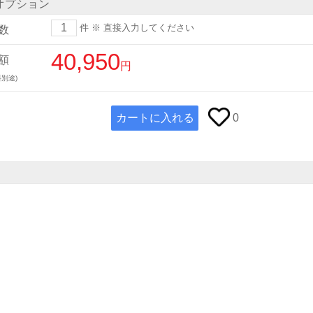
オプション
件
※ 直接入力してください
数
40,950
額
円
別途)
カートに入れる
0