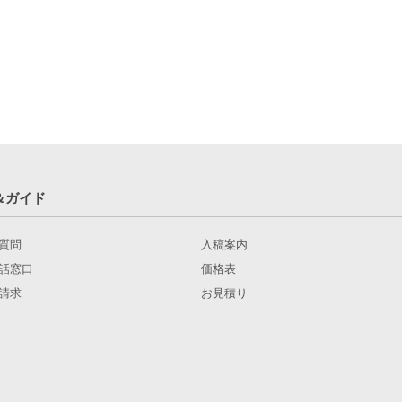
＆ガイド
質問
入稿案内
話窓口
価格表
請求
お見積り