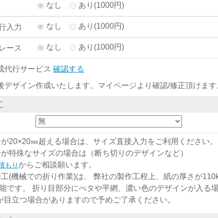
なし
あり(1000円)
なし
あり(1000円)
行入力
なし
あり(1000円)
レース
成代行サービス
確認する
後デザイン作成いたします。マイページより確認/修正頂けます
工
分が20×20㎜超える場合は、サイズ直接入力をご利用ください。
分が特殊なサイズの場合は（断ち切りのデザインなど）
からご相談願います。
積もり
加工(機械での折り作業)は、 弊社の製作工程上、紙の厚さが110kg
能です。 折り目部分にべタや平網、濃い色のデザインが入る
)が目立つ場合がありますので予めご了承ください。