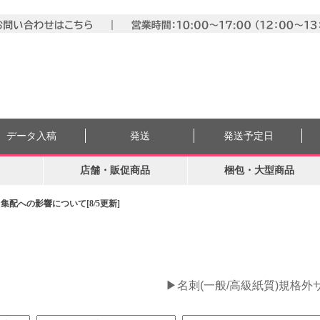
データ入稿
発送
発送予定日
店舗・販促商品
梱包・大型商品
配への影響について[8/5更新]
。
▶名刺(一般/高級紙質)規格