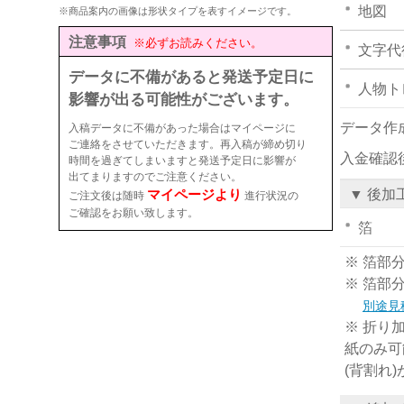
地図
※商品案内の画像は形状タイプを表すイメージです。
注意事項
※必ずお読みください。
文字代
データに不備があると発送予定日に
人物ト
影響が出る可能性がございます。
データ作
入稿データに不備があった場合はマイページに
ご連絡をさせていただきます。再入稿が締め切り
入金確認
時間を過ぎてしまいますと発送予定日に影響が
出てまりますのでご注意ください。
マイページより
▼ 後加
ご注文後は随時
進行状況の
ご確認をお願い致します。
箔
※ 箔部
※ 箔部
別途見
※ 折り
紙のみ可
(背割れ