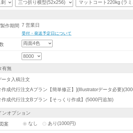
7 営業日
/製作期間
受付・発送予定日について
数
タ有無
データ入稿注文
作成代行注文Aプラン【簡単修正】](Illustratorデータ必要)
(30
タ作成代行注文Bプラン【そっくり作成】
(5000円追加)
インオプション
なし
あり(1000円)
図案