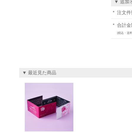
▼ 追加
注文件
合計金
(税込・送料
▼ 最近見た商品