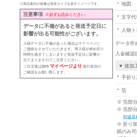
地図
※商品案内の画像は形状タイプを表すイメージです。
注意事項
※必ずお読みください。
文字代
データに不備があると発送予定日に
人物ト
影響が出る可能性がございます。
データ作
入稿データに不備があった場合はマイページに
ご連絡をさせていただきます。再入稿が締め切り
入金確認
時間を過ぎてしまいますと発送予定日に影響が
出てまりますのでご注意ください。
マイページより
▼ 後加
ご注文後は随時
進行状況の
ご確認をお願い致します。
手折り
箔
※ 箔部
※ 箔部
別途見
※ 折り
紙のみ可