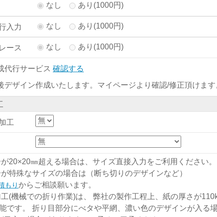
なし
あり(1000円)
なし
あり(1000円)
行入力
なし
あり(1000円)
レース
成代行サービス
確認する
後デザイン作成いたします。マイページより確認/修正頂けます
工
加工
分が20×20㎜超える場合は、サイズ直接入力をご利用ください。
分が特殊なサイズの場合は（断ち切りのデザインなど）
からご相談願います。
積もり
加工(機械での折り作業)は、 弊社の製作工程上、紙の厚さが110kg
能です。 折り目部分にべタや平網、濃い色のデザインが入る