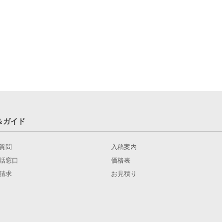
＆ガイド
質問
入稿案内
話窓口
価格表
請求
お見積り