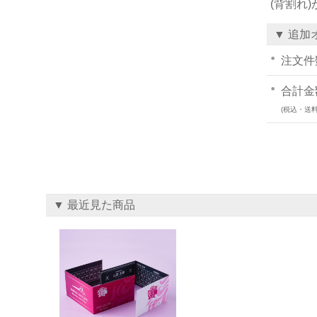
(背割れ
▼ 追加
注文件
合計金
(税込・送料
▼ 最近見た商品