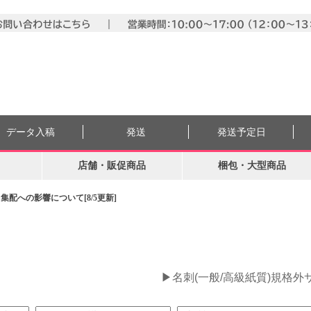
データ入稿
発送
発送予定日
店舗・販促商品
梱包・大型商品
配への影響について[8/5更新]
。
▶名刺(一般/高級紙質)規格