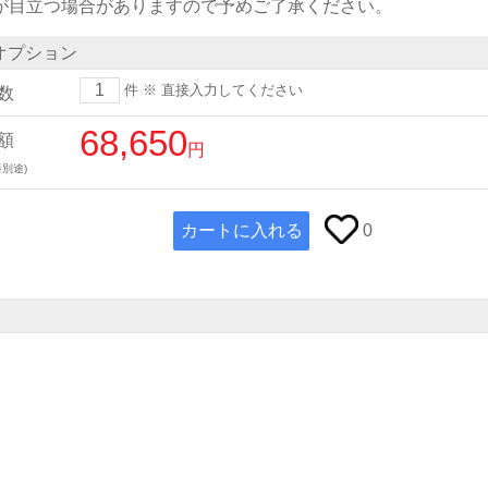
)が目立つ場合がありますので予めご了承ください。
オプション
件
※ 直接入力してください
数
68,650
額
円
別途)
カートに入れる
0