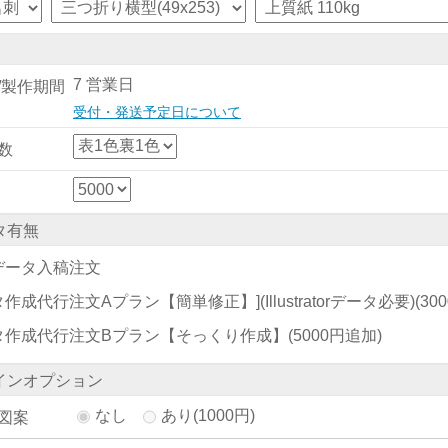
7 営業日
/製作期間
受付・発送予定日について
数
タ有無
データ入稿注文
作成代行注文Aプラン【簡単修正】](Illustratorデータ必要)
(30
タ作成代行注文Bプラン【そっくり作成】
(5000円追加)
インオプション
なし
あり(1000円)
図案