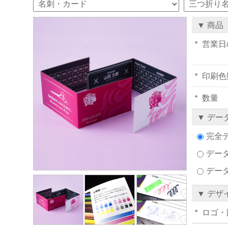
▼ 商品
営業日
印刷色
数量
▼ デー
完全
データ
デー
▼ デザ
ロゴ・