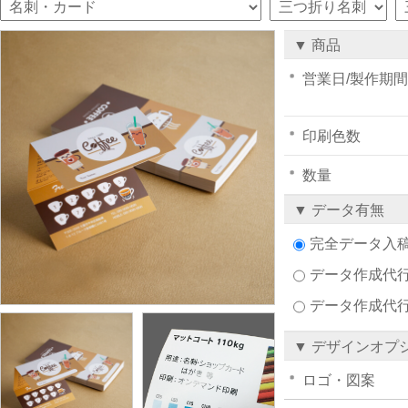
▼ 商品
営業日/製作期間
印刷色数
数量
▼ データ有無
完全データ入
データ作成代行注
データ作成代
▼ デザインオプ
ロゴ・図案