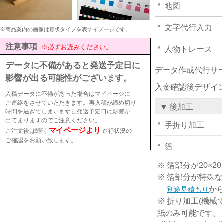
地図
文字代行入力
※商品案内の画像は形状タイプを表すイメージです。
注意事項
※必ずお読みください。
人物トレース
データに不備があると発送予定日に
データ作成代行サ
影響が出る可能性がございます。
入金確認後デザイ
入稿データに不備があった場合はマイページに
ご連絡をさせていただきます。再入稿が締め切り
▼ 後加工
時間を過ぎてしまいますと発送予定日に影響が
出てまりますのでご注意ください。
手折り加工
マイページより
ご注文後は随時
進行状況の
ご確認をお願い致します。
箔
※ 箔部分が20
※ 箔部分が特殊
か
別途見積もり
※ 折り加工(機械
紙のみ可能です。