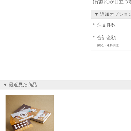
(背割れ)が目立
▼ 追加オプショ
注文件数
合計金額
(税込・送料別途)
▼ 最近見た商品