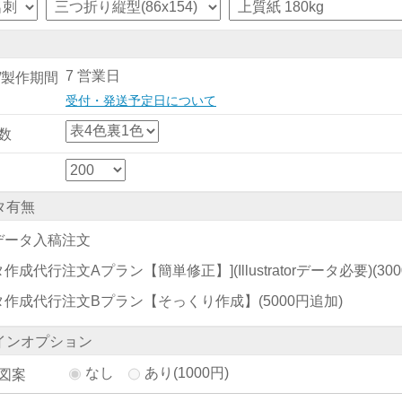
7 営業日
/製作期間
受付・発送予定日について
数
タ有無
データ入稿注文
作成代行注文Aプラン【簡単修正】](Illustratorデータ必要)
(30
タ作成代行注文Bプラン【そっくり作成】
(5000円追加)
インオプション
なし
あり(1000円)
図案