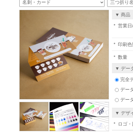
▼ 商品
営業日
印刷色
数量
▼ デー
完全
データ
デー
▼ デザ
ロゴ・