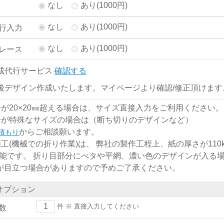
なし
あり(1000円)
なし
あり(1000円)
行入力
なし
あり(1000円)
レース
成代行サービス
確認する
後デザイン作成いたします。マイページより確認/修正頂けます
分が20×20㎜超える場合は、サイズ直接入力をご利用ください。
分が特殊なサイズの場合は（断ち切りのデザインなど）
からご相談願います。
積もり
加工(機械での折り作業)は、 弊社の製作工程上、紙の厚さが110kg
能です。 折り目部分にべタや平網、濃い色のデザインが入る
)が目立つ場合がありますので予めご了承ください。
オプション
件
※ 直接入力してください
数