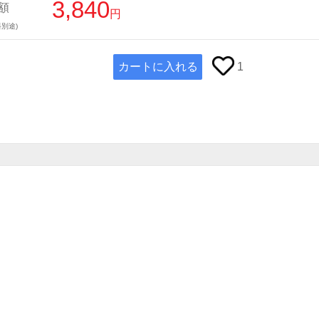
3,840
額
円
別途)
カートに入れる
1