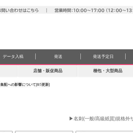
データ入稿
発送
発送予定日
店舗・販促商品
梱包・大型商品
配への影響について[8/5更新]
。
▶名刺(一般/高級紙質)規格