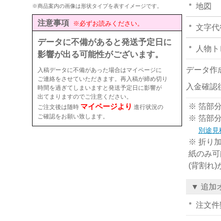
地図
※商品案内の画像は形状タイプを表すイメージです。
注意事項
※必ずお読みください。
文字代
データに不備があると発送予定日に
人物ト
影響が出る可能性がございます。
データ作
入稿データに不備があった場合はマイページに
ご連絡をさせていただきます。再入稿が締め切り
入金確認
時間を過ぎてしまいますと発送予定日に影響が
出てまりますのでご注意ください。
マイページより
※ 箔部
ご注文後は随時
進行状況の
ご確認をお願い致します。
※ 箔部
別途見
※ 折り
紙のみ可
(背割れ
▼ 追加
注文件